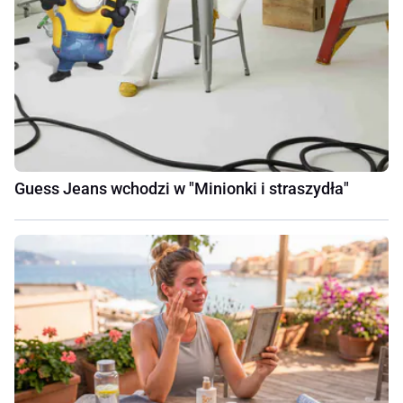
Guess Jeans wchodzi w "Minionki i straszydła"