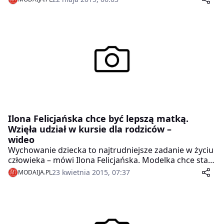
Varso Vie. A wszystko to z okazji premiery płyty Dj-a
Adamusa.
Ilona Felicjańska chce być lepszą matką.
Wzięła udział w kursie dla rodziców –
wideo
Wychowanie dziecka to najtrudniejsze zadanie w życiu
człowieka – mówi Ilona Felicjańska. Modelka chce stale
doskonalić swoje umiejętności wychowawcze, dlatego
23 kwietnia 2015, 07:37
MODAIJA.PL
wzięła udział w warsztatach dla rodziców. Twierdzi, że
pokazały jej one, jak nieświadomie można negatywnie
wpływać na życie swojego dziecka. Modelka przyznaje,
że jest fanką warsztatów samodoskonalenia, np.
asertywności i radzenia sobie ze złością, i chętnie w