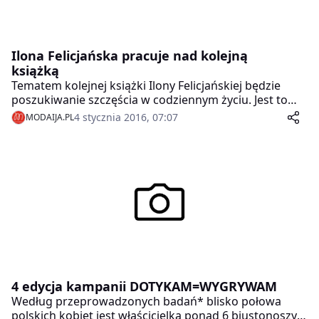
Ilona Felicjańska pracuje nad kolejną
książką
Tematem kolejnej książki Ilony Felicjańskiej będzie
poszukiwanie szczęścia w codziennym życiu. Jest to
książka w dużej mierze autobiograficzna, autorka
4 stycznia 2016, 07:07
MODAIJA.PL
oprze ją bowiem o własne doświadczenia z ostatnich
kilka lat. Premiera publikacji planowana jest na maj
2016 roku.
4 edycja kampanii DOTYKAM=WYGRYWAM
Według przeprowadzonych badań* blisko połowa
polskich kobiet jest właścicielką ponad 6 biustonoszy,