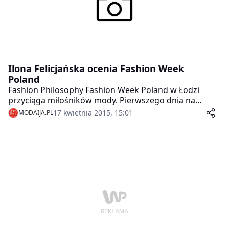
nich uczestniczy.
Ilona Felicjańska ocenia Fashion Week
Poland
Fashion Philosophy Fashion Week Poland w Łodzi
przyciąga miłośników mody. Pierwszego dnia na
pokazie pojawiła się Ilona Felicjańska. Jak oceniła
17 kwietnia 2015, 15:01
MODAIJA.PL
projekty?