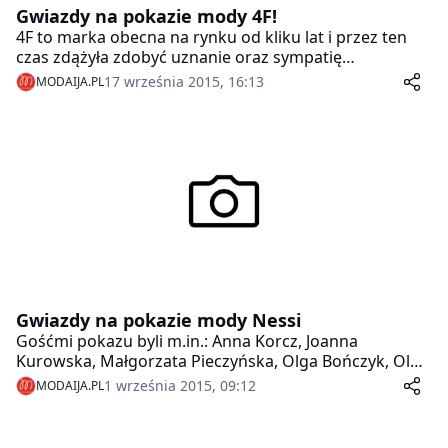
Gwiazdy na pokazie mody 4F!
4F to marka obecna na rynku od kliku lat i przez ten
czas zdążyła zdobyć uznanie oraz sympatię
sportowców, a także wielu znanych osób.
17 września 2015, 16:13
MODAIJA.PL
Gwiazdy na pokazie mody Nessi
Gośćmi pokazu byli m.in.: Anna Korcz, Joanna
Kurowska, Małgorzata Pieczyńska, Olga Bończyk, Olga
Borys, Anna Samusionek, Aleksandra Mikołajczyk,
1 września 2015, 09:12
MODAIJA.PL
Agata Załęska ,Magda Stam, Ilona Felicjańska, Lidia
Kopania, Magdalena Wójcik, Agnieszka Kałuża Wójcik,
Dorota Czaja, Anna Jurksztowicz, Wiganna Papina,