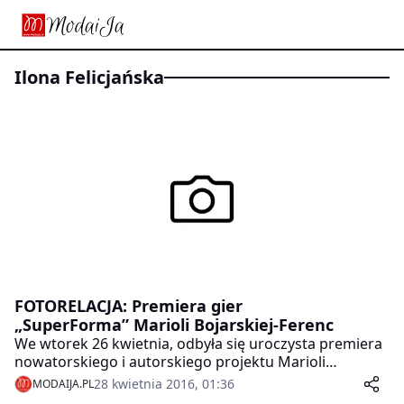
Ilona Felicjańska
FOTORELACJA: Premiera gier
„SuperForma” Marioli Bojarskiej-Ferenc
We wtorek 26 kwietnia, odbyła się uroczysta premiera
nowatorskiego i autorskiego projektu Marioli
Bojarskiej-Ferenc „SuperForma” – sportowej gry
28 kwietnia 2016, 01:36
MODAIJA.PL
planszowej i gry karcianej. Prekursorka fitnessu w