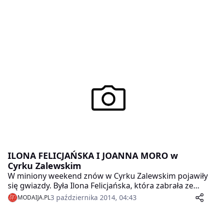
ILONA FELICJAŃSKA I JOANNA MORO w
Cyrku Zalewskim
W miniony weekend znów w Cyrku Zalewskim pojawiły
się gwiazdy. Była Ilona Felicjańska, która zabrała ze
sobą synów i mamę, ale także chętnie pozowała do
3 października 2014, 04:43
MODAIJA.PL
zdjęć.Pojawiła się także Joanna Moro, która sprawiła
ogromną radość dzieciom z domu dziecka nr 1 w