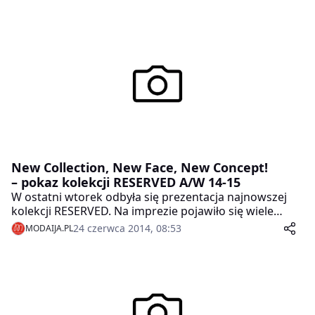
New Collection, New Face, New Concept!
– pokaz kolekcji RESERVED A/W 14-15
W ostatni wtorek odbyła się prezentacja najnowszej
kolekcji RESERVED. Na imprezie pojawiło się wiele
znajomych twarzy. Z najnowszą propozycją marki
24 czerwca 2014, 08:53
MODAIJA.PL
zapoznały się między innymi: Natasza Urbańska,
Joanna Horodyńska, Maffashion, Jessica Mercedes,
Maciej Sieradzki, Kamila Szczawińska, Maciej Musiał,
Stanisław Karpiel Bułecka, Monika JAC Jagaciak, Ilona
Felicjańska, Zofia Ślotała i wiele innych.