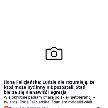
Ilona Felicjańska: Ludzie nie rozumieją, że
ktoś może być inny niż pozostali. Stąd
bierze się nienawiść i agresja
Wielokrotnie padłam ofiarą polskiej nietolerancji –
twierdzi Ilona Felicjańska. Zdaniem modelki wielu
Polakom wciąż trudno jest zrozumieć i zaakceptować
18 marca 2015, 08:06
MODAIJA.PL