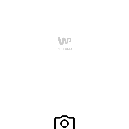
Polsce spotkała się z dziennikarzami i gośćmi w
Restauracji Kuźnia Kulturalna w Warszawie.