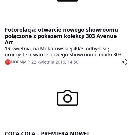
Fotorelacja: otwarcie nowego showroomu
połączone z pokazem kolekcji 303 Avenue
Art
19 kwietnia, na Mokotowskiej 40/3, odbyło się
uroczyste otwarcie nowego Showroomu marki 303
Avenue, połączone z pokazem kolekcji – najnowszej
22 kwietnia 2016, 14:50
MODAIJA.PL
linii odzieży 303 Avenue ART.
COCA-COLA – PREMIERA NOWEJ