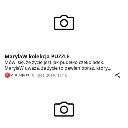
Warszawie.
MarylaW kolekcja PUZZLE
Mówi się, że życie jest jak pudełko czekoladek.
MarylaW uważa, że życie to pewien obraz, który
powstaje z bardzo wielu, uzupełniających się
16 lipca 2014, 11:18
MODAIJA.PL
elementów. Nawiązując do własnych przekonań
projektantka stworzyła kolekcję „PUZZLE”.