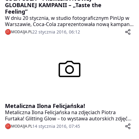
GLOBALNEJ KAMPANII – „Taste the
Feeling”
W dniu 20 stycznia, w studio fotograficznym PinUp w
Warszawie, Coca-Cola zaprezentowała nową kampanię
marketingową pod nazwą „Taste the Feeling”.
22 stycznia 2016, 06:12
MODAIJA.PL
Metaliczna Ilona Felicjańska!
Metaliczna Ilona Felicjańska na zdjęciach Piotra
Furtaka! Glitting Glow – to wystawa autorskich zdjęć
Piotra Furtaka o tematyce Beauty. Elementem
14 stycznia 2016, 07:45
MODAIJA.PL
łączącym wszystkie fotografie jest nieszablonowe
wykorzystanie światła jako elementu zdjęcia w postaci