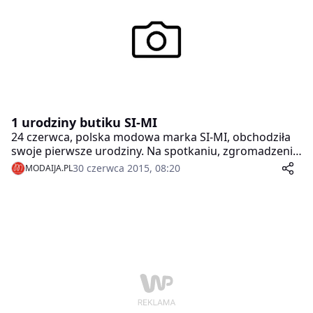
Katarzyna Pierścionek, Jadwiga Gryn oraz Rafał
Maślak.
1 urodziny butiku SI-MI
24 czerwca, polska modowa marka SI-MI, obchodziła
swoje pierwsze urodziny. Na spotkaniu, zgromadzeni
goście mieli możliwość porozmawiać o inspiracjach, a
30 czerwca 2015, 08:20
MODAIJA.PL
także obejrzeć modowe nowości.