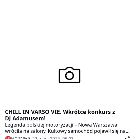
CHILL IN VARSO VIE. Wkrótce konkurs z
DJ Adamusem!
Legenda polskiej motoryzacji – Nowa Warszawa
wróciła na salony. Kultowy samochód pojawił się na
Placu Konstytucji przy nowo otwartej Restauracji
22 maja 2015, 06:03
MODAIJA.PL