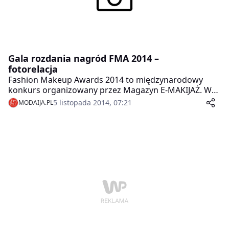
Gala rozdania nagród FMA 2014 –
fotorelacja
Fashion Makeup Awards 2014 to międzynarodowy
konkurs organizowany przez Magazyn E-MAKIJAŻ. W
ubiegły piątek gwiazdy oraz szereg gości z dziedziny
5 listopada 2014, 07:21
MODAIJA.PL
kosmetyki, makijażu bawiły się podczas uroczystego
wręczenia nagród.