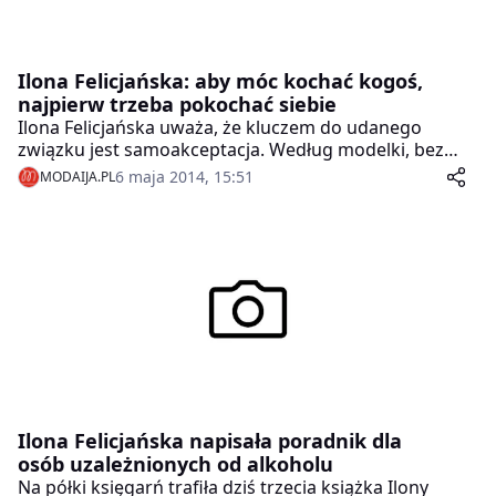
Ilona Felicjańska: aby móc kochać kogoś,
najpierw trzeba pokochać siebie
Ilona Felicjańska uważa, że kluczem do udanego
związku jest samoakceptacja. Według modelki, bez
poczucia własnej wartości nie jesteśmy w stanie
6 maja 2014, 15:51
MODAIJA.PL
odwzajemnić miłości, co w konsekwencji może
skończyć się rozstaniem.
Ilona Felicjańska napisała poradnik dla
osób uzależnionych od alkoholu
Na półki księgarń trafiła dziś trzecia książka Ilony