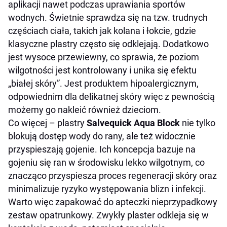
aplikacji nawet podczas uprawiania sportów
wodnych. Świetnie sprawdza się na tzw. trudnych
częściach ciała, takich jak kolana i łokcie, gdzie
klasyczne plastry często się odklejają. Dodatkowo
jest wysoce przewiewny, co sprawia, że poziom
wilgotności jest kontrolowany i unika się efektu
„białej skóry”. Jest produktem hipoalergicznym,
odpowiednim dla delikatnej skóry więc z pewnością
możemy go nakleić również dzieciom.
Co więcej – plastry
Salvequick Aqua Block
nie tylko
blokują dostęp wody do rany, ale też widocznie
przyspieszają gojenie. Ich koncepcja bazuje na
gojeniu się ran w środowisku lekko wilgotnym, co
znacząco przyspiesza proces regeneracji skóry oraz
minimalizuje ryzyko występowania blizn i infekcji.
Warto więc zapakować do apteczki nieprzypadkowy
zestaw opatrunkowy. Zwykły plaster odkleja się w