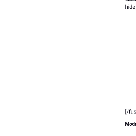
hide
[/fu
Moda