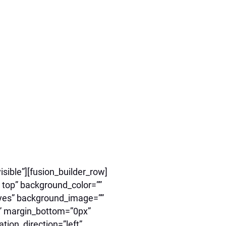
sible”][fusion_builder_row]
 top” background_color=””
=”yes” background_image=””
” margin_bottom=”0px”
tion_direction=”left”