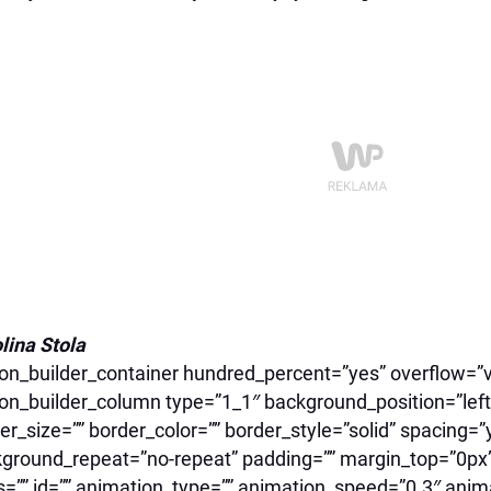
lina Stola
ion_builder_container hundred_percent=”yes” overflow=”vi
ion_builder_column type=”1_1″ background_position=”left
er_size=”” border_color=”” border_style=”solid” spacing
ground_repeat=”no-repeat” padding=”” margin_top=”0px
s=”” id=”” animation_type=”” animation_speed=”0.3″ anima