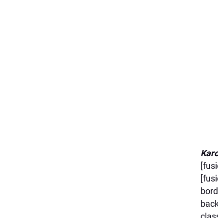
Karo
[fus
[fus
bord
back
clas