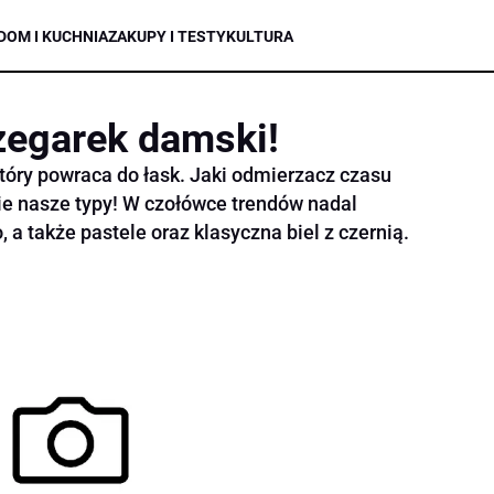
DOM I KUCHNIA
ZAKUPY I TESTY
KULTURA
zegarek damski!
który powraca do łask. Jaki odmierzacz czasu
cie nasze typy! W czołówce trendów nadal
, a także pastele oraz klasyczna biel z czernią.