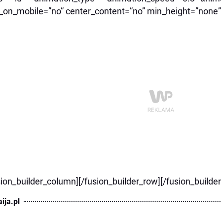
_on_mobile=”no” center_content=”no” min_height=”none”
sion_builder_column][/fusion_builder_row][/fusion_builde
ija.pl