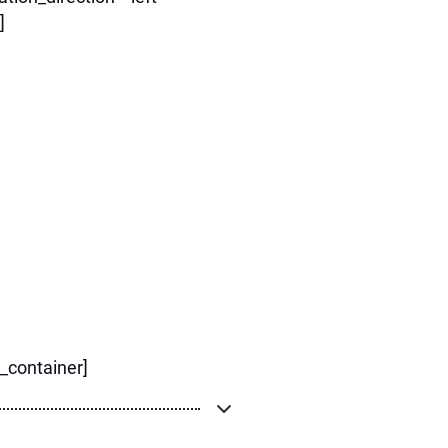
]
r_container]