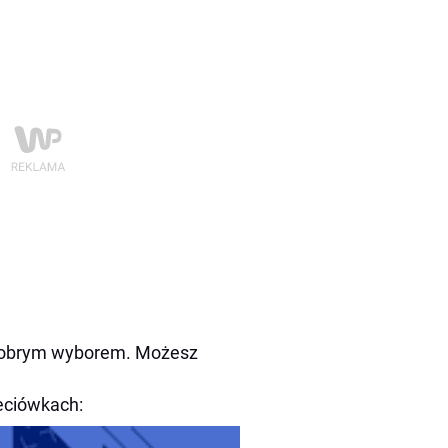
ą dobrym wyborem. Możesz
ieciówkach: