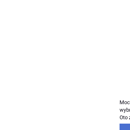
Mocn
wybr
Oto 