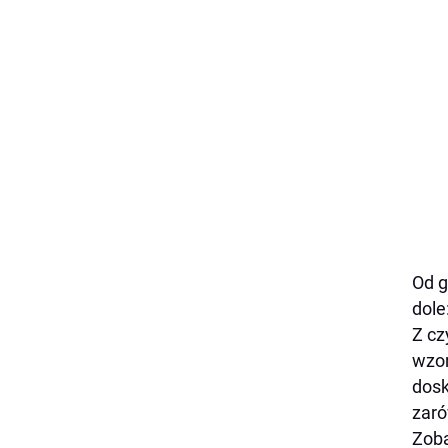
Od g
dole
Z cz
wzor
dosk
zaró
Zoba