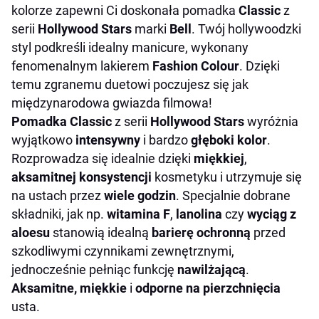
kolorze zapewni Ci doskonała pomadka
Classic
z
serii
Hollywood Stars
marki
Bell
. Twój hollywoodzki
styl podkreśli idealny manicure, wykonany
fenomenalnym lakierem
Fashion Colour
. Dzięki
temu zgranemu duetowi poczujesz się jak
międzynarodowa gwiazda filmowa!
Pomadka Classic
z serii
Hollywood Stars
wyróżnia
wyjątkowo
intensywny
i bardzo
głęboki kolor
.
Rozprowadza się idealnie dzięki
miękkiej
,
aksamitnej konsystencji
kosmetyku i utrzymuje się
na ustach przez
wiele godzin
. Specjalnie dobrane
składniki, jak np.
witamina F
,
lanolina
czy
wyciąg z
aloesu
stanowią idealną
barierę ochronną
przed
szkodliwymi czynnikami zewnętrznymi,
jednocześnie pełniąc funkcję
nawilżającą
.
Aksamitne, miękkie
i
odporne na pierzchnięcia
usta.