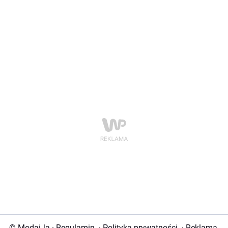
© ModaiJa
·
Regulamin
·
Polityka prywatności
·
Reklama