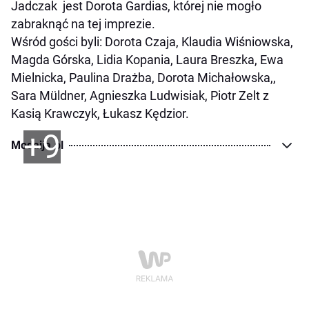
Jadczak jest Dorota Gardias, której nie mogło
zabraknąć na tej imprezie.
Wśród gości byli: Dorota Czaja, Klaudia Wiśniowska,
Magda Górska, Lidia Kopania, Laura Breszka, Ewa
Mielnicka, Paulina Drażba, Dorota Michałowska,,
Sara Müldner, Agnieszka Ludwisiak, Piotr Zelt z
Kasią Krawczyk, Łukasz Kędzior.
+9
Modaija.pl