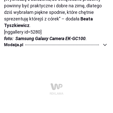
powinny by
ć
praktyczne i dobre na zim
ę
, dlatego
dzi
ś
wybra
ł
am pi
ę
kne spodnie, kt
ó
re ch
ę
tnie
sprezentuj
ę
kt
ó
rej
ś
z c
ó
rek
”
– dodała
Beata
Tyszkiewicz
.
[nggallery id=5280]
foto:
Samsung Galaxy Camera EK-GC100
.
Modaija.pl