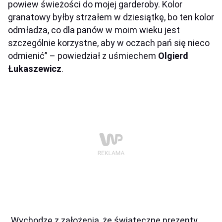
powiew
ś
wie
ż
o
ś
ci do mojej garderoby. Kolor
granatowy by
ł
by strza
ł
em w dziesi
ą
tk
ę
, bo ten kolor
odm
ł
adza, co dla pan
ó
w w moim wieku jest
szczeg
ó
lnie korzystne, aby w oczach pa
ń
si
ę
nieco
odmieni
ć
”
– powiedział z uśmiechem
Olgierd
Łukaszewicz
.
„
Wychodz
ę
z za
ł
o
ż
enia,
ż
e
ś
wi
ą
teczne prezenty