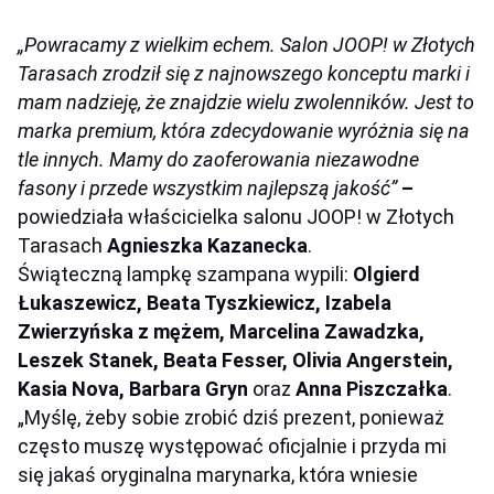
„Powracamy z wielkim echem. Salon JOOP! w Złotych
Tarasach zrodził się z najnowszego konceptu marki i
mam nadzieję, że znajdzie wielu zwolenników. Jest to
marka premium, która zdecydowanie wyróżnia się na
tle innych. Mamy do zaoferowania niezawodne
fasony i przede wszystkim najlepszą jakość”
–
powiedziała właścicielka salonu JOOP! w Złotych
Tarasach
Agnieszka Kazanecka
.
Świąteczną lampkę szampana wypili:
Olgierd
Łukaszewicz, Beata Tyszkiewicz, Izabela
Zwierzyńska z mężem, Marcelina Zawadzka,
Leszek Stanek, Beata Fesser, Olivia Angerstein,
Kasia Nova, Barbara Gryn
oraz
Anna Piszczałka
.
„
My
ś
l
ę
,
ż
eby sobie zrobi
ć
dzi
ś
prezent, poniewa
ż
cz
ę
sto musz
ę
wyst
ę
powa
ć
oficjalnie i przyda mi
si
ę
jaka
ś
oryginalna marynarka, kt
ó
ra wniesie