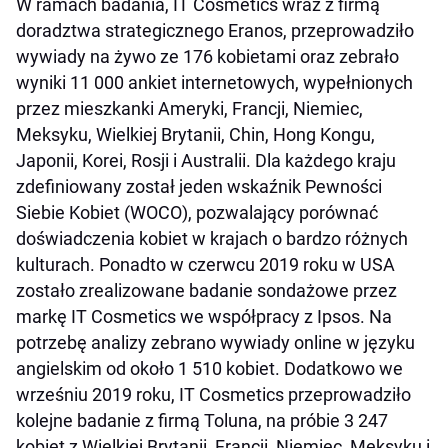
W ramach badania, IT Cosmetics wraz z firmą
doradztwa strategicznego Eranos, przeprowadziło
wywiady na żywo ze 176 kobietami oraz zebrało
wyniki 11 000 ankiet internetowych, wypełnionych
przez mieszkanki Ameryki, Francji, Niemiec,
Meksyku, Wielkiej Brytanii, Chin, Hong Kongu,
Japonii, Korei, Rosji i Australii. Dla każdego kraju
zdefiniowany został
jeden wskaźnik
Pewności
Siebie Kobiet (WOCO), pozwalający porównać
doświadczenia kobiet w krajach o bardzo różnych
kulturach. Ponadto w czerwcu 2019 roku w USA
zostało zrealizowane badanie sondażowe przez
markę IT Cosmetics we współpracy z Ipsos. Na
potrzebę analizy zebrano wywiady online w języku
angielskim od około 1 510 kobiet. Dodatkowo we
wrześniu 2019 roku, IT Cosmetics przeprowadziło
kolejne badanie z firmą Toluna, na próbie 3 247
kobiet z Wielkiej Brytanii, Francji, Niemiec, Meksyku i