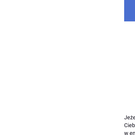
Jeże
Cieb
w en