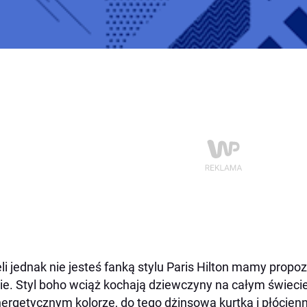
li jednak nie jesteś fanką stylu Paris Hilton mamy propozy
ie. Styl boho wciąż kochają dziewczyny na całym świeci
ergetycznym kolorze, do tego dżinsowa kurtka i płócienn