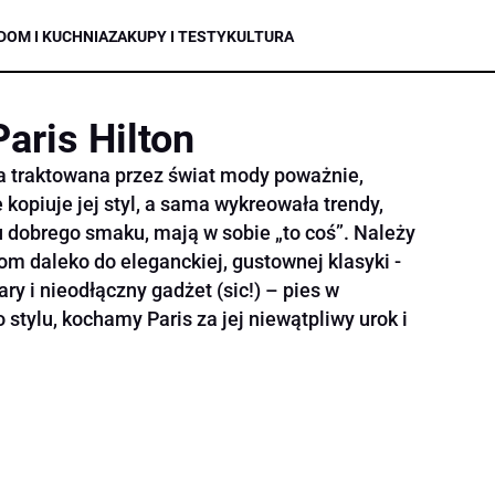
DOM I KUCHNIA
ZAKUPY I TESTY
KULTURA
Paris Hilton
ła traktowana przez świat mody poważnie,
 kopiuje jej styl, a sama wykreowała trendy,
u dobrego smaku, mają w sobie „to coś”. Należy
jom daleko do eleganckiej, gustownej klasyki -
ary i nieodłączny gadżet (sic!) – pies w
stylu, kochamy Paris za jej niewątpliwy urok i