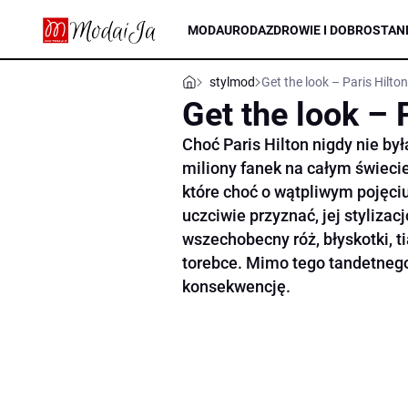
MODA
URODA
ZDROWIE I DOBROSTAN
stylmod
Get the look – Paris Hilton
Get the look – 
Choć Paris Hilton nigdy nie by
miliony fanek na całym świecie
które choć o wątpliwym pojęci
uczciwie przyznać, jej stylizac
wszechobecny róż, błyskotki, ti
torebce. Mimo tego tandetnego 
konsekwencję.