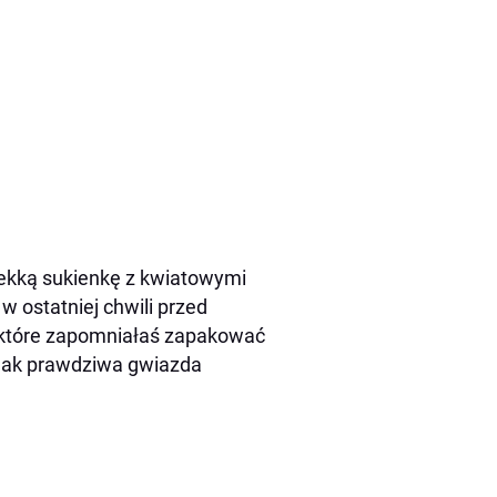
 lekką sukienkę z kwiatowymi
 ostatniej chwili przed
, które zapomniałaś zapakować
ć jak prawdziwa gwiazda