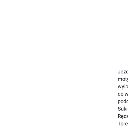
Jeże
moty
wylo
do w
podc
Suki
Ręc
Tor