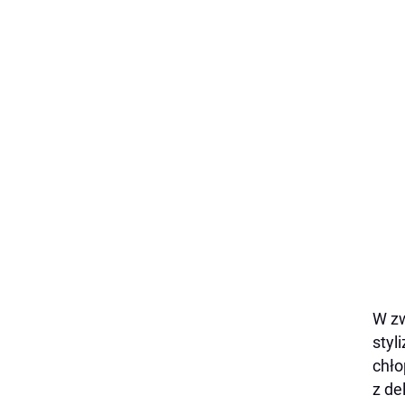
W zw
styl
chło
z de