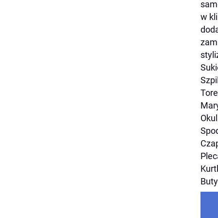
samo
w kl
doda
zami
styl
Suk
Szpi
Tore
Mary
Okul
Spo
Cza
Ple
Kurt
Buty