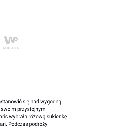
zastanowić się nad wygodną
ze swoim przystojnym
aris wybrała różową sukienkę
igan. Podczas podróży