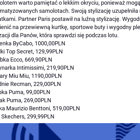
lotem warto pamiętać o lekkim okryciu, ponieważ mogą
imatyzowanych samolotach. Swoją stylizację uzupełni
tkami. Partner Paris postawił na luźną stylizację. Wygo
enić na przewiewną kurtkę, sportowe buty i wygodny ple
izacji dla Panów, która sprawdzi się podczas lotu.
ienka ByCabo, 1000,00PLN
lki Top Secret, 129,99PLN
bka Ecco, 669,90PLN
narka Intimissimi, 219,90PLN
ary Miu Miu, 1190,00PLN
dnie Recman, 229,00PLN
pka Puma, 99,00PLN
cak Puma, 269,00PLN
ka Maurizio Benttoni, 519,00PLN
 Skechers, 299,99PLN