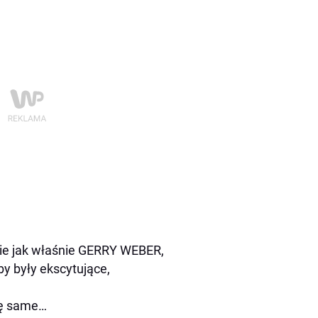
kie jak właśnie GERRY WEBER,
y były ekscytujące,
ię same…