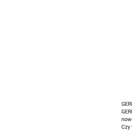
GERR
GERR
nowo
Czy 