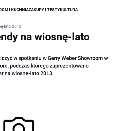
DOM I KUCHNIA
ZAKUPY I TESTY
KULTURA
nę-lato 2013
endy na wiosnę-lato
iczyć w spotkaniu w Gerry Weber Showroom w
ore, podczas którego zaprezentowano
r na wiosnę-lato 2013.