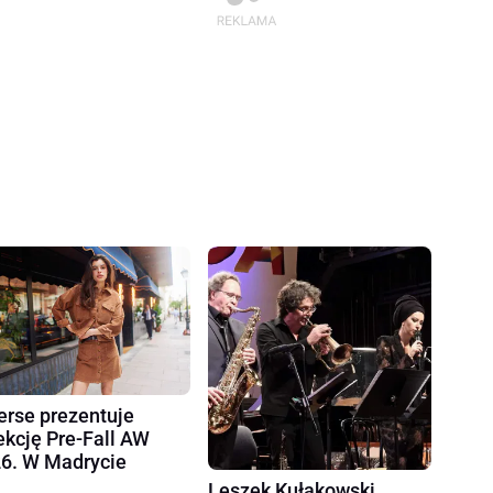
erse prezentuje
ekcję Pre-Fall AW
6. W Madrycie
Leszek Kułakowski