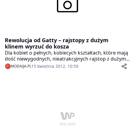
Rewolucja od Gatty – rajstopy z dużym
klinem wyrzuć do kosza
Dla kobiet o pełnych, kobiecych kształtach, które mają
dość niewygodnych, nieatrakcyjnych rajstop z dużym
klinem, Gatta proponuje innowacyjne rozwiązanie.
15 kwietnia 2012, 10:59
MODAIJA.PL
Rajstopy Laura Plus Size z unikalną technologią
LYCRA® Xceptionelle, zapewniające komfort i styl dla
sylwetki w rozmiarze „plus”.