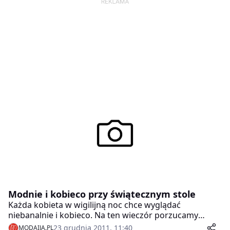
Modnie i kobieco przy świątecznym stole
Każda kobieta w wigilijną noc chce wyglądać
niebanalnie i kobieco. Na ten wieczór porzucamy
codzienne ubrania. Z szafy wybieramy natomiast
23 grudnia 2011, 11:40
MODAIJA.PL