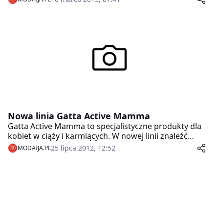
Week 2015. Gosia Baczyńska jako jedyna polska
projektantka na tym wydarzeniu, zaprezentowała
swoje najnowsze projekty, a do stylizacji z tej kolekcji
zostały wykorzystane modele rajstop marki Gatta,
które artystka sama zaprojektowała.
Nowa linia Gatta Active Mamma
Gatta Active Mamma to specjalistyczne produkty dla
kobiet w ciąży i karmiących. W nowej linii znaleźć
można dwa modele bielizny: stanik i bikini z wysokim
25 lipca 2012, 12:52
MODAIJA.PL
stanem, zaprojektowane z uwzględnieniem potrzeb i
wymagań kobiet w tym szczególnym czasie, jakim jest
ciąża.