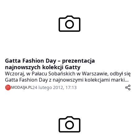
Gatta Fashion Day – prezentacja
najnowszych kolekcji Gatty
Wczoraj, w Pałacu Sobańskich w Warszawie, odbył się
Gatta Fashion Day z najnowszymi kolekcjami marki
Gatta. Modelki wystylizowane przez Joannę
24 lutego 2012, 17:13
MODAIJA.PL
Horodyńską zaprezentowały odzież i rajstopy Gatta
Bodywear i Gatta Collant. Goście mogli zapoznać się z
produktami, a także porozmawiać z
przedstawicielkami marki oraz Joanną Horodyńską o
trendach na sezon wiosna/lato 2012 obecnych w
kolekcjach Gatty.