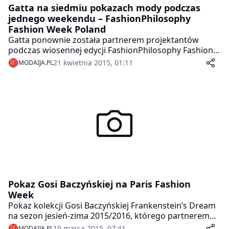
Gatta na siedmiu pokazach mody podczas
jednego weekendu – FashionPhilosophy
Fashion Week Poland
Gatta ponownie została partnerem projektantów
podczas wiosennej edycji FashionPhilosophy Fashion
Week Poland. W ramach współpracy, z produktów
21 kwietnia 2015, 01:11
MODAIJA.PL
marki Gatta podczas swoich pokazów skorzystali
projektanci: Łukasz Jemioł, BOLA, Acephala, Katarzyna
Łęcka, Tundra, Adrian Who, Malgrau oraz GAVEL.
Produkty z najnowszej, wiosenno-letniej kolekcji Gatta
były także dostępne w showroomie Fashion Week.
Pokaz Gosi Baczyńskiej na Paris Fashion
Week
Pokaz kolekcji Gosi Baczyńskiej Frankenstein’s Dream
na sezon jesień-zima 2015/2016, którego partnerem
była Gatta, odbył się 5 marca podczas Paris Fashion
10 marca 2015, 07:41
MODAIJA.PL