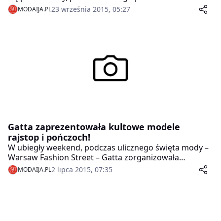
zostaną modowe propozycje na zbliżający się sezon
23 września 2015, 05:27
MODAIJA.PL
jesień-zima 2015/2016. Wydarzenie poprowadzi
Omenaa Mensah.
Gatta zaprezentowała kultowe modele
rajstop i pończoch!
W ubiegły weekend, podczas ulicznego święta mody –
Warsaw Fashion Street – Gatta zorganizowała
wyjątkową Wystawę Historii Rajstop. Odwiedzający
2 lipca 2015, 07:35
MODAIJA.PL
mieli okazję zapoznać się z niezwykłymi
pończoszniczymi ciekawostkami. Wśród eksponatów
znalazły się takie kultowe modele jak: męskie
pończochy, ulubione rajstopy Marilyn Monroe i Twiggy
oraz te najsłynniejsze w okresie PRL-u. Wystawa