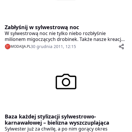
Zabłyśnij w sylwestrową noc
W sylwestrową noc nie tylko niebo rozbłyśnie
milionem migoczących drobinek. Także nasze kreacje
będą wyjątkowo rozświetlone i połyskujące. W naszej
30 grudnia 2011, 12:15
MODAIJA.PL
stylizacji na najbardziej szaloną noc w roku nie
powinno też zabraknąć błyszczących dodatków – także
w postaci seksownych rajstop.
Baza każdej stylizacji sylwestrowo-
karnawałowej – bielizna wyszczuplająca
Sylwester już za chwilę, a po nim gorący okres