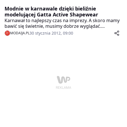
Modnie w karnawale dzięki bieliźnie
modelującej Gatta Active Shapewear
Karnawał to najlepszy czas na imprezy. A skoro mamy
bawić się świetnie, musimy dobrze wyglądać.
Największe domy mody wylansowały kilka
30 stycznia 2012, 09:00
MODAIJA.PL
równoległych trendów na wiosnę 2012, w których
możemy przebierać do woli. Ale żadna stylizacja nie
wypadnie dobrze, jeśli obcisły strój zamiast podkreślać
nasze kształty, uwypukli drobne niedoskonałości.
Dlatego bazą każdego stroju powinna być bielizna
modelująca.