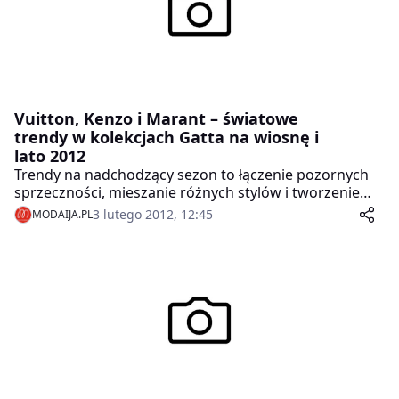
Vuitton, Kenzo i Marant – światowe
trendy w kolekcjach Gatta na wiosnę i
lato 2012
Trendy na nadchodzący sezon to łączenie pozornych
sprzeczności, mieszanie różnych stylów i tworzenie
kontrastów. To z jednej strony charakterystyczne dla
3 lutego 2012, 12:45
MODAIJA.PL
wiosny kwiaty czy nadające lekkości i sensualności
ażurowe wzory. Z drugiej strony pojawi się także
swobodny styl sportowy – prosty i klasyczny. A
wszystko dopełni trend zapowiedziany już jesienią –
nowe oblicze czerni. Najgorętsze, światowe tendencje
łączą w sobie kolekcje Gatta na wiosnę i lato 2012.