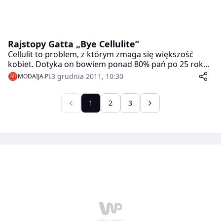
Rajstopy Gatta „Bye Cellulite”
Cellulit to problem, z którym zmaga się większość
kobiet. Dotyka on bowiem ponad 80% pań po 25 roku
życia. Żeby pozbyć się skórki pomarańczowej można
3 grudnia 2011, 10:30
MODAIJA.PL
masować, smarować, ćwiczyć – możliwości i rozwiązań
jest wiele. Gatta jednak ma swoją receptę na ten
defekt. Rajstopy „Bye Cellulite”, które dzięki specjalnym
1
2
3
włóknom stymulują komórkową przemianę materii,
poprawiają ukrwienie skóry, a w ostatecznym
rezultacie wspomagają usuwanie skórki
pomarańczowej.