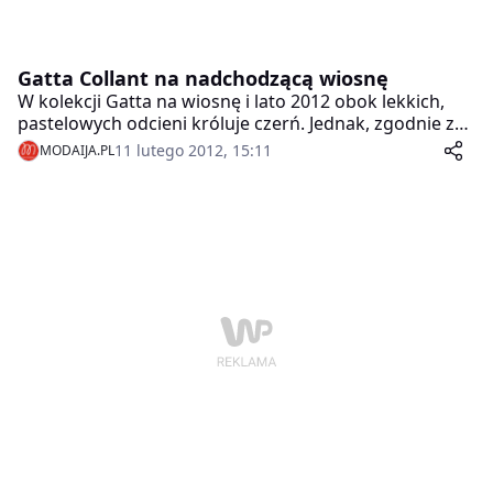
Gatta Collant na nadchodzącą wiosnę
W kolekcji Gatta na wiosnę i lato 2012 obok lekkich,
pastelowych odcieni króluje czerń. Jednak, zgodnie z
obowiązującymi na świecie trendami, jest dużo
11 lutego 2012, 15:11
MODAIJA.PL
łagodniejsza od wersji zimowej – mocno rock&roll-
owej. Tym razem jest delikatna i romantyczna.
Dokładnie taka jaka powinna być nasza garderoba na
nadchodzącą porę roku.