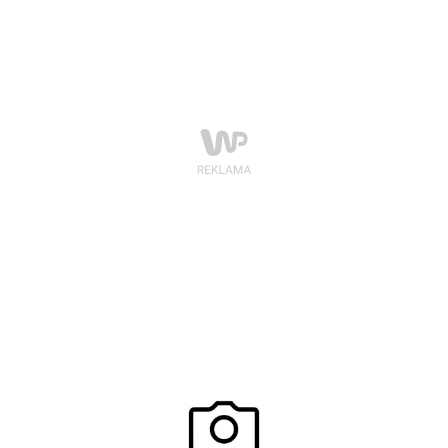
bielizna. Marka Gatta, która słynie z uwodzicielskich
akcentów garderoby, przygotowała więc wyjątkową
propozycję dla pań, które chcą podkreślić atuty
swojego ciała i zrobić wrażenie na swoich
mężczyznach. Kolekcja Ars Amandi, w której skład
wchodzą niezwykłe modele pończoch, kabaretek i
strip panty – to seksowny, a zarazem subtelny sposób
na rozbudzenie męskiej wyobraźni…