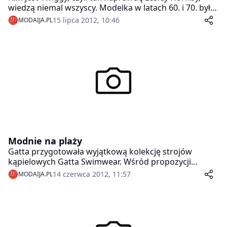
wiedzą niemal wszyscy. Modelka w latach 60. i 70. była
znana przede wszystkim ze swoich dużych, błękitnych
15 lipca 2012, 10:46
MODAIJA.PL
oczu, długich rzęs i wyjątkowo szczupłej sylwetki.
Modnie na plaży
Gatta przygotowała wyjątkową kolekcję strojów
kąpielowych Gatta Swimwear. Wśród propozycji
idealnych na letnie szaleństwo na plaży lub w basenie
14 czerwca 2012, 11:57
MODAIJA.PL
znaleźć można modele jednoczęściowe oraz bikini.
Wszystkie dostępne są w modnych kolorach,
pasujących zarówno do wakacyjnych kreacji, jak też
podkreślających naszą opaleniznę.