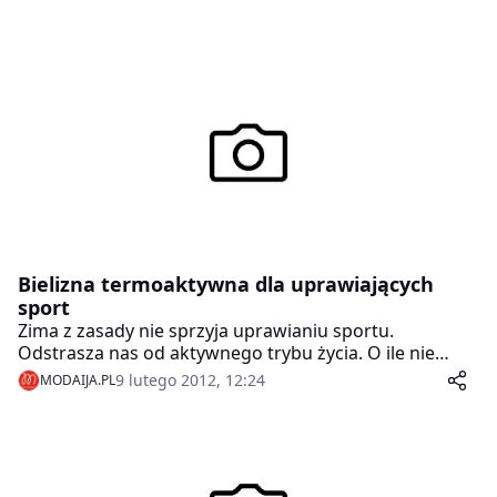
Bielizna termoaktywna dla uprawiających
sport
Zima z zasady nie sprzyja uprawianiu sportu.
Odstrasza nas od aktywnego trybu życia. O ile nie
jesteśmy miłośnikami narciarstwa, bądź sportowymi
9 lutego 2012, 12:24
MODAIJA.PL
freekami, którym żadne mrozy nie są straszne.
Tymczasem dla wszystkich, którzy chcieliby wyjść na
jogging czy spacer, bez obaw o niesprzyjającą aurę,
Gatta Active Thermoactive proponuje idealne
rozwiązanie.