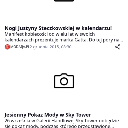
Nogi Justyny Steczkowskiej w kalendarzu!
Manifest kobiecości od wielu lat w swoich
kalendarzach prezentuje marka Gatta. Do tej pory na
zdjęciach pojawiały się modelki w propozycjach z
2 grudnia 2015, 08:30
MODAIJA.PL
bieżących kolekcji. Przyszłoroczny kalendarz będzie
jednak wyjątkowy. Składa się bowiem z 12 pięknych
fotografii ambasadorki marki – Justyny Steczkowskiej!
Jesienny Pokaz Mody w Sky Tower
26 września w Galerii Handlowej Sky Tower odbędzie
się pokaz mody, podczas którego przedstawione