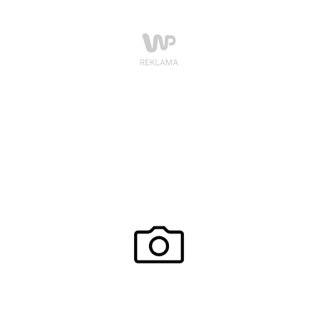
zaprezentowała także rajstopowe nowinki
technologiczne i modę z wybiegów największych
projektantów.