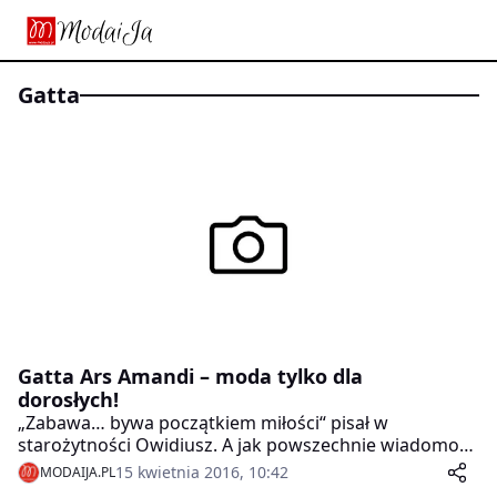
Gatta
Gatta Ars Amandi – moda tylko dla
dorosłych!
„Zabawa… bywa początkiem miłości“ pisał w
starożytności Owidiusz. A jak powszechnie wiadomo
jedną z tych rzeczy, które niewątpliwie pomagają
15 kwietnia 2016, 10:42
MODAIJA.PL
podtrzymać „płomień uczucia” jest… zmysłowa