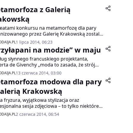
tamorfoza z Galerią
akowską
eatami konkursu na metamorfozę dla pary
nizowanego przez Galerię Krakowską zostali
ina i Marcin. Bohaterzy zmian poznali się w
1 lipca 2014, 06:23
DAIJA.PL
um. Od 3 roku studiów są parą. Na co dzień
rzyłapani na modzie” w maju
erują bardziej luźny, niezobowiązujący strój:
sy, sportowe buty, luźne t-shirty. Zgłosili się do
ug słynnego francuskiego projektanta,
morfozy, bo nie potrafili znaleźć dla siebie
rta de Givenchy „moda to zasada, że strój
anckiej alternatywy. Ubrań, które z
ełnia kobietę. Nigdy odwrotnie”. W myśl tego
13 czerwca 2014, 03:00
DAIJA.PL
odzeniem można założyć na wyjątkowe
erdzenia Galeria Krakowska dwa razy w
tamorfoza modowa dla pary
je.
iącu szuka ciekawych osób z oryginalnym
em. W maju gościem specjalnym „Przyłapanych
Galerią Krakowską
odzie” była projektantka, Anna Pirowska.
 fryzura, wyjątkowa stylizacja oraz
esjonalna sesja zdjęciowa – to tylko niektóre
oby na zwalczenie nudy w związku i
2 czerwca 2014, 06:54
DAIJA.PL
chanie się w sobie na nowo. Dzięki
ursowi Galerii Krakowskiej każda para ma
sę na nowy wizerunek!