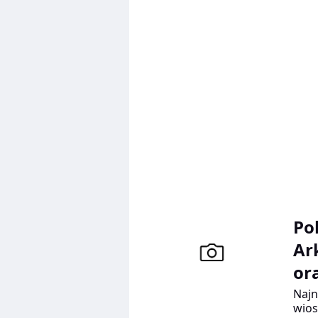
wśró
cel.
Prok
żart
Puro
obok
wzię
wyda
rów
Po
Ar
or
Najn
wios