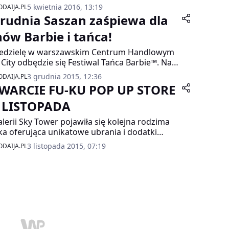
5 kwietnia 2016, 13:19
DAIJA.PL
grudnia Saszan zaśpiewa dla
nów Barbie i tańca!
iedzielę w warszawskim Centrum Handlowym
 City odbędzie się Festiwal Tańca Barbie™. Na
stników czekają liczne pokazy taneczne oraz
3 grudnia 2015, 12:36
DAIJA.PL
i zabawy przygotowane przez tancerzy z
WARCIE FU-KU POP UP STORE
rola Dance Studio. Fanki tańca, Barbie® i
 czeka wyjątkowy konkurs na najciekawsza
5 LISTOPADA
izację inspirowaną rockową Barbie a na
lerii Sky Tower pojawiła się kolejna rodzima
ńczenie turnieju wystąpi jedna z najbardziej
a oferująca unikatowe ubrania i dodatki
entowanych wokalistek – Saszan, która
kich projektantów mody. Wielkie otwarcie
na hity z musicalu „Barbie Rockowa
3 listopada 2015, 07:19
DAIJA.PL
pu Fu-Ku Pop Up Store odbędzie się 5
żniczka”. Wstęp wolny!
opada o godzinie 14:00 na poziomie 1.