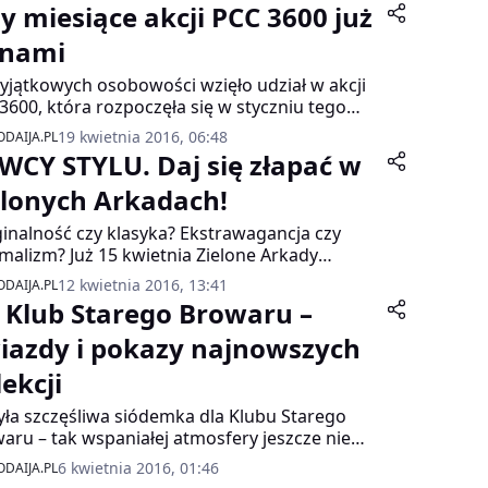
zy miesiące akcji PCC 3600 już
 nami
yjątkowych osobowości wzięło udział w akcji
3600, która rozpoczęła się w styczniu tego
 w Poznań City Center. Trzy miesiące
19 kwietnia 2016, 06:48
DAIJA.PL
ukiwań przyniosły ze sobą wiele pozytywnych
WCY STYLU. Daj się złapać w
oczeń. Wśród uczestników znaleźli się
biciele podróży po Europie, miłośnicy sportów
elonych Arkadach!
remalnych i pasjonaci mody.
inalność czy klasyka? Ekstrawagancja czy
malizm? Już 15 kwietnia Zielone Arkady
oczynają akcję ŁOWCY STYLU, której celem
12 kwietnia 2016, 13:41
DAIJA.PL
 pokazanie ciekawych osobowości oraz
I Klub Starego Browaru –
owtarzalnego stylu Klientów Galerii. W każdy
ek od 16.00 ekipa Łowców Stylu będzie
iazdy i pokazy najnowszych
ukiwać niebanalnych stylizacji.
ekcji
yła szczęśliwa siódemka dla Klubu Starego
aru – tak wspaniałej atmosfery jeszcze nie
, choć stałym bywalcom poprzednie edycje
6 kwietnia 2016, 01:46
DAIJA.PL
wały się nie do pobicia. Gwiazdy na wybiegu,