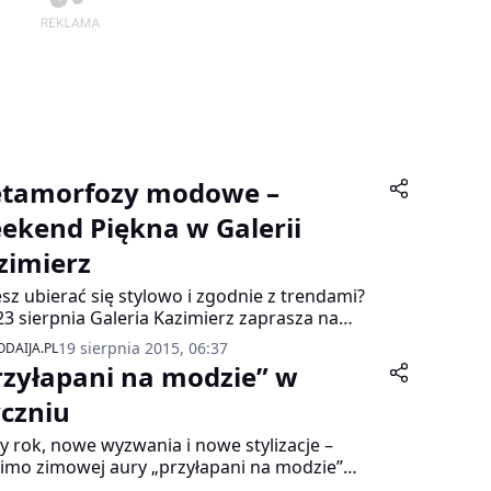
tamorfozy modowe –
ekend Piękna w Galerii
zimierz
sz ubierać się stylowo i zgodnie z trendami?
 23 sierpnia Galeria Kazimierz zaprasza na
end niesamowitych metamorfoz z Eweliną
19 sierpnia 2015, 06:37
DAIJA.PL
zyńską! Akcja metamorfozy modowe
rzyłapani na modzie” w
rowana jest do wszystkich, którzy nie boja się
n i lubią bawić się modą!
yczniu
 rok, nowe wyzwania i nowe stylizacje –
mo zimowej aury „przyłapani na modzie”
oczyli ciekawymi zestawami i oryginalnymi