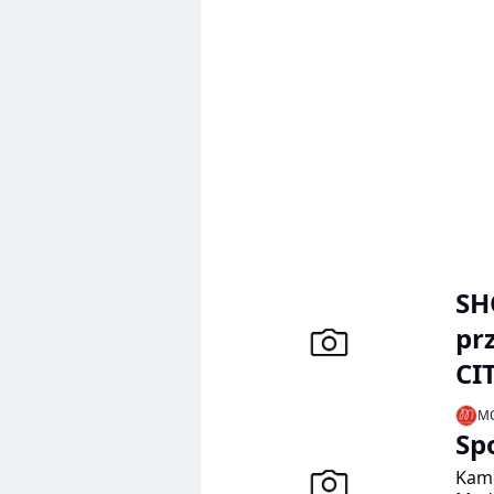
SH
pr
CI
MO
Sp
Kame