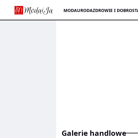
MODA
URODA
ZDROWIE I DOBROST
galerie handlowe