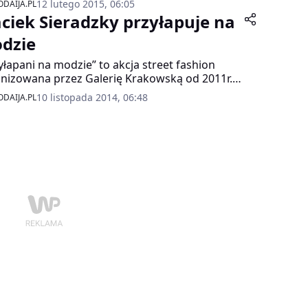
12 lutego 2015, 06:05
DAIJA.PL
tkami.
ciek Sieradzky przyłapuje na
dzie
yłapani na modzie” to akcja street fashion
nizowana przez Galerię Krakowską od 2011r.
żdy czwartek w alejkach Galerii, a także na
10 listopada 2014, 06:48
DAIJA.PL
u Jana Nowaka-Jeziorańskiego organizatorzy
 z fotografami, ekspertami w dziedzinie mody,
erami, czy dziennikarzami modowi szukają
awie ubranych gości Galerii.