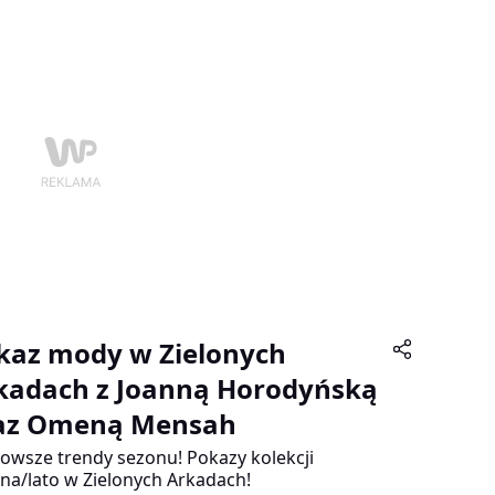
d publiczności i wspierających charytatywny
 Goście specjalni – Dorota Wellman i Marcin
op, którzy uwiedli publiczność nie tylko
ami. Kulinarny show Top Chefa Tomasza
la i oczywiście pokazy mody, w których udział,
 profesjonalnych modelek, po raz pierwszy
li klienci. To wszystko złożyło się kolejny raz na
rzenie, które w Poznaniu nie ma sobie
nych.
kaz mody w Zielonych
kadach z Joanną Horodyńską
az Omeną Mensah
owsze trendy sezonu! Pokazy kolekcji
na/lato w Zielonych Arkadach!