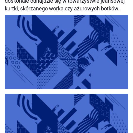
doskonale odnajdzie się w towarzystwie jeansowej
kurtki, skórzanego worka czy ażurowych botków.