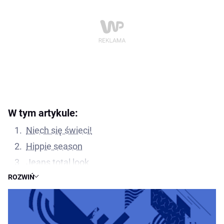
W tym artykule:
Niech się świeci!
Hippie season
Jeans total look
ROZWIŃ
Y2K
Trendy męskie