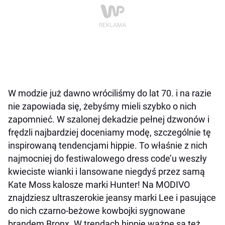
W modzie już dawno wróciliśmy do lat 70. i na razie
nie zapowiada się, żebyśmy mieli szybko o nich
zapomnieć. W szalonej dekadzie pełnej dzwonów i
frędzli najbardziej doceniamy modę, szczególnie tę
inspirowaną tendencjami hippie. To właśnie z nich
najmocniej do festiwalowego dress code’u weszły
kwieciste wianki i lansowane niegdyś przez samą
Kate Moss kalosze marki Hunter! Na MODIVO
znajdziesz ultraszerokie jeansy marki Lee i pasujące
do nich czarno-beżowe kowbojki sygnowane
brandem Bronx. W trendach hippie ważne są też