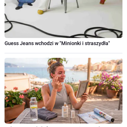
Guess Jeans wchodzi w "Minionki i straszydła"