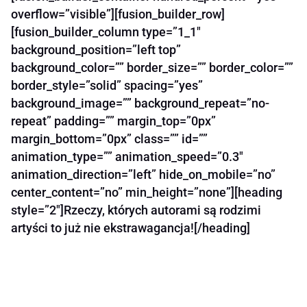
overflow=”visible”][fusion_builder_row]
[fusion_builder_column type=”1_1″
background_position=”left top”
background_color=”” border_size=”” border_color=””
border_style=”solid” spacing=”yes”
background_image=”” background_repeat=”no-
repeat” padding=”” margin_top=”0px”
margin_bottom=”0px” class=”” id=””
animation_type=”” animation_speed=”0.3″
animation_direction=”left” hide_on_mobile=”no”
center_content=”no” min_height=”none”][heading
style=”2″]Rzeczy, których autorami są rodzimi
artyści to już nie ekstrawagancja![/heading]