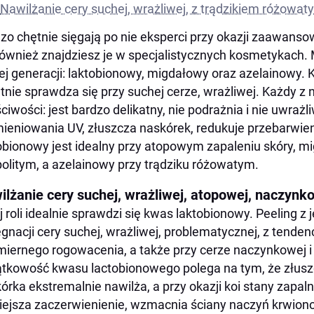
Nawilżanie cery suchej, wrażliwej, z trądzikiem różowat
zo chętnie sięgają po nie eksperci przy okazji zaawanso
również znajdziesz je w specjalistycznych kosmetykach.
j generacji: laktobionowy, migdałowy oraz azelainowy. Ka
tnie sprawdza się przy suchej cerze, wrażliwej. Każdy z 
ciwości: jest bardzo delikatny, nie podrażnia i nie uwrażl
ieniowania UV, złuszcza naskórek, redukuje przebarwie
obionowy jest idealny przy atopowym zapaleniu skóry, mi
olitym, a azelainowy przy trądziku różowatym.
ilżanie cery suchej, wrażliwej, atopowej, naczynk
j roli idealnie sprawdzi się kwas laktobionowy. Peeling z
ęgnacji cery suchej, wrażliwej, problematycznej, z tenden
iernego rogowacenia, a także przy cerze naczynkowej i
tkowość kwasu lactobionowego polega na tym, że złus
órka ekstremalnie nawilża, a przy okazji koi stany zapalne
ejsza zaczerwienienie, wzmacnia ściany naczyń krwio