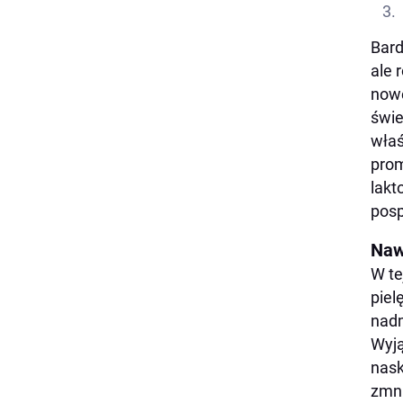
Bard
ale 
nowe
świe
właś
prom
lakt
posp
Naw
W te
piel
nadm
Wyją
nask
zmni