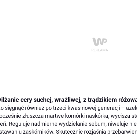
ilżanie cery suchej, wrażliwej, z trądzikiem różo
o sięgnąć również po trzeci kwas nowej generacji – azel
ocześnie złuszcza martwe komórki naskórka, wycisza st
eń. Reguluje nadmierne wydzielanie sebum, niweluje ni
tawaniu zaskórników. Skutecznie rozjaśnia przebarwie