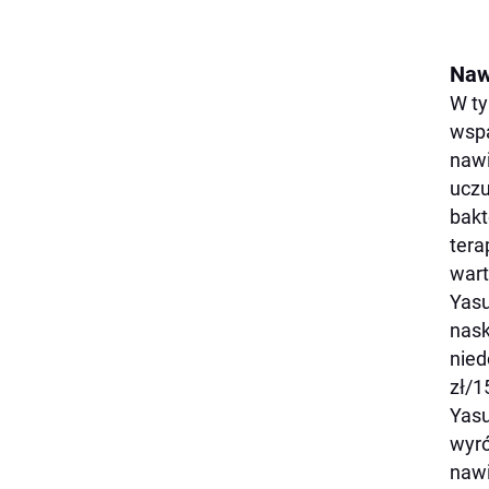
Nawi
W ty
wspa
nawi
uczu
bakt
tera
wart
Yasu
nask
nied
zł/1
Yasu
wyró
nawi