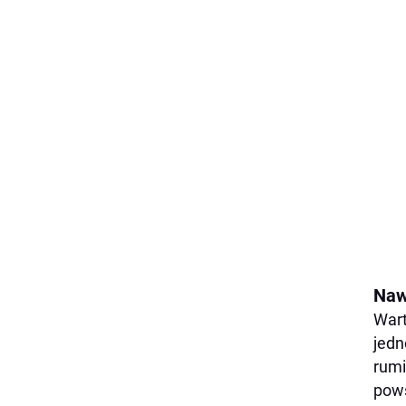
Naw
Wart
jedn
rumi
pows