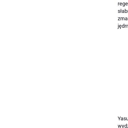
rege
słab
zmar
jędr
Yasu
wydz