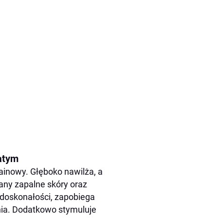
watym
ainowy. Głęboko nawilża, a
any zapalne skóry oraz
edoskonałości, zapobiega
nia. Dodatkowo stymuluje