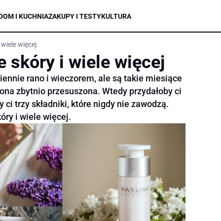
DOM I KUCHNIA
ZAKUPY I TESTY
KULTURA
 wiele więcej
e skóry i wiele więcej
ennie rano i wieczorem, ale są takie miesiące
st ona zbytnio przesuszona. Wtedy przydałoby ci
 ci trzy składniki, które nigdy nie zawodzą.
ry i wiele więcej.