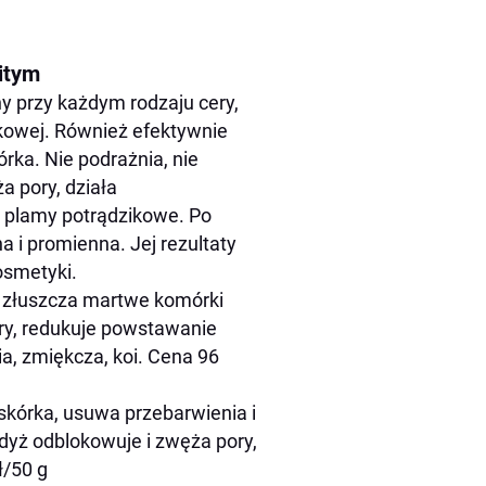
litym
 przy każdym rodzaju cery,
zikowej. Również efektywnie
ka. Nie podrażnia, nie
a pory, działa
a plamy potrądzikowe. Po
a i promienna. Jej rezultaty
smetyki.
c złuszcza martwe komórki
ry, redukuje powstawanie
ia, zmiękcza, koi. Cena 96
kórka, usuwa przebarwienia i
dyż odblokowuje i zwęża pory,
ł/50 g