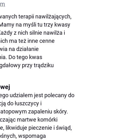
ym
wanych terapii nawilżających,
 Mamy na myśli tu trzy kwasy
żdy z nich silnie nawilża i
nich ma też inne cenne
iwia na działanie
nia. Do tego kwas
gdałowy przy trądziku
owej
 jego udziałem jest polecany do
cją do łuszczycy i
 atopowym zapaleniu skóry.
zczając martwe komórki
, likwiduje pieczenie i świąd,
nośnych, wspomaga