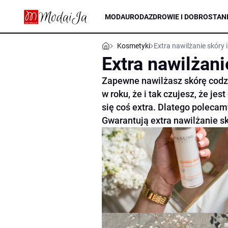
MODA
URODA
ZDROWIE I DOBROSTAN
Kosmetyki
Extra nawilżanie skóry i
Extra nawilżani
Zapewne nawilżasz skórę codzi
w roku, że i tak czujesz, że je
się coś extra. Dlatego polecamy
Gwarantują extra nawilżanie skó