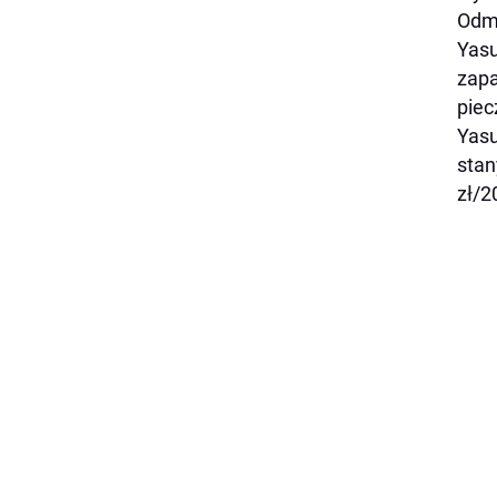
Odmł
Yasu
zapa
piec
Yasu
stan
zł/2