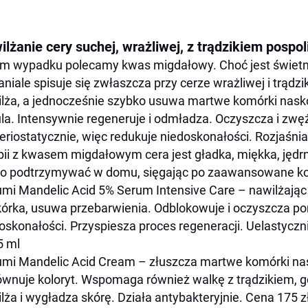
lżanie cery suchej, wrażliwej, z trądzikiem pospo
m wypadku polecamy kwas migdałowy. Choć jest świetny
niale spisuje się zwłaszcza przy cerze wrażliwej i trąd
lża, a jednocześnie szybko usuwa martwe komórki naskór
la. Intensywnie regeneruje i odmładza. Oczyszcza i zwęż
eriostatycznie, więc redukuje niedoskonałości. Rozjaśni
pii z kwasem migdałowym cera jest gładka, miękka, jędrn
o podtrzymywać w domu, sięgając po zaawansowane ko
mi Mandelic Acid 5% Serum Intensive Care – nawilżają
órka, usuwa przebarwienia. Odblokowuje i oczyszcza po
oskonałości. Przyspiesza proces regeneracji. Uelastyczn
5 ml
mi Mandelic Acid Cream – złuszcza martwe komórki nas
wnuje koloryt. Wspomaga również walkę z trądzikiem, g
lża i wygładza skórę. Działa antybakteryjnie. Cena 175 z