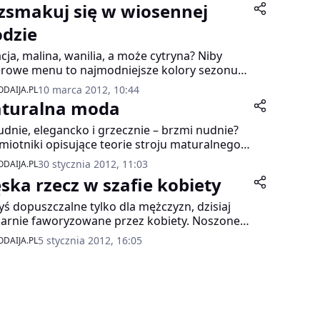
zsmakuj się w wiosennej
dzie
acja, malina, wanilia, a może cytryna? Niby
rowe menu to najmodniejsze kolory sezonu
na 2012! Mdłe, zbyt słodkie i bez charakteru?
10 marca 2012, 10:44
DAIJA.PL
ewno nie! Pastelowe odcienie podbijają świat
turalna moda
. Tej wiosny projektanci ubrali kobietę w
ele – nasycone, emanujące barwą i
udnie, elegancko i grzecznie – brzmi nudnie?
ecością. O nowym wiosennym trendzie
miotniki opisujące teorie stroju maturalnego,
iada stylistka marki Every Nature – Dorota
zywiście mogą trochę odstraszyć
30 stycznia 2012, 11:03
DAIJA.PL
rska.
mnastoletnie indywidualistki. Choć taki ubiór
ska rzecz w szafie kobiety
 wydawać się bezbarwny i niekomfortowy, to
żemy wam, że wcale nie musi tak być.
yś dopuszczalne tylko dla mężczyzn, dzisiaj
owe stylizacje w wydaniu „szkolnego
arnie faworyzowane przez kobiety. Noszone
urku” są jak najbardziej legalne!
o dzień, a także na wielkie wyjścia. Spodnie,
5 stycznia 2012, 16:05
DAIJA.PL
owiadamy jak stworzyć modny i oryginalny
itury, szelki, kapelusze… Męskie części
 na bazie klasyki, jednak nie przekraczając
eroby, potrafią być niezwykle kobiece i
ic.
owne. Od dawna nie należą wyłącznie do
w. Męski look regularnie zajmuje ważne
sca w damskich kolekcjach na światowych