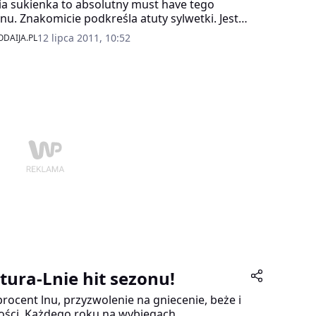
rska, podpowiada, jak dobrać fason kostiumu,
ia sukienka to absolutny must have tego
nakomicie eksponować walory sylwetki.
nu. Znakomicie podkreśla atuty sylwetki. Jest
kwestionowanym synonimem kobiecości. Od
12 lipca 2011, 10:52
DAIJA.PL
k lat kobiety doceniają jej lekkość i
tyczność. Fason, kolor, wzór – tutaj wszystkie
ty są dozwolone. Przedstawiamy dwa
odniejsze trendy tego lata: flower power i
age smooth.
tura-Lnie hit sezonu!
procent lnu, przyzwolenie na gniecenie, beże i
ości. Każdego roku na wybiegach