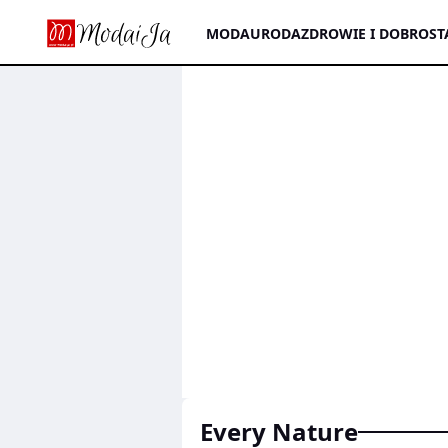
MODA
URODA
ZDROWIE I DOBROST
Every Nature