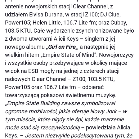
antenie nowojorskich stacji Clear Channel, z
udziałem Elvisa Durana, w stacji Z100; DJ Clue,
Power105; Helen Little, 106.7 Lite fm; oraz Cubby,
103.5 KTU. Całe wydarzenie zsynchronizowane było
z dwoma utworami Alicii Keys – singlem z jej
nowego albumu „
Girl on Fire
„, a następnie jej
wielkim hitem „Empire State of Mind”. Nowojorczycy
i wszystkie osoby przebywające w okolicy mające
widok na ESB mogły na jednej z czterech stacji
radiowych Clear Channel – Z100, 103.5 KTU,
Power105 oraz 106.7 Lite fm – odbierać
towarzyszącą pokazowi świetlnemu muzykę.
„Empire State Building zawsze symbolizował
ogromne możliwości, jakie oferuje Nowy Jork – w
tym mieście, które nigdy nie śpi, każde marzenie
może stać się rzeczywistością
– powiedziała Alicia
Keys. –
Jestem niezwykle podekscytowana tym, że