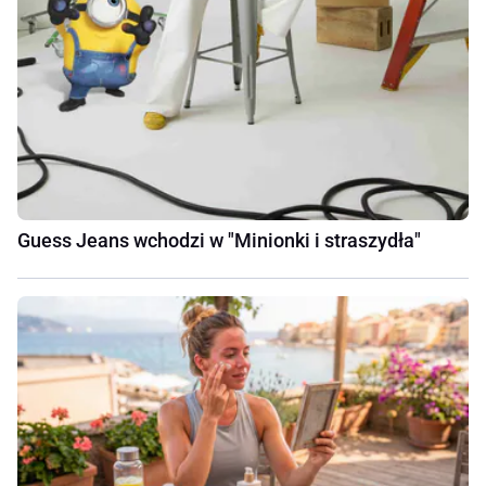
Guess Jeans wchodzi w "Minionki i straszydła"