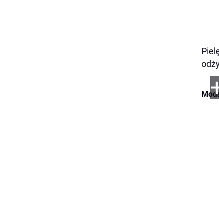
Piel
odży
Moda