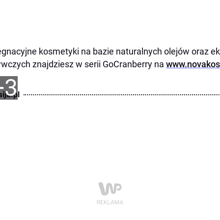
ęgnacyjne kosmetyki na bazie naturalnych olejów oraz e
wczych znajdziesz w serii GoCranberry na
www.novakosm
+3
ija.pl