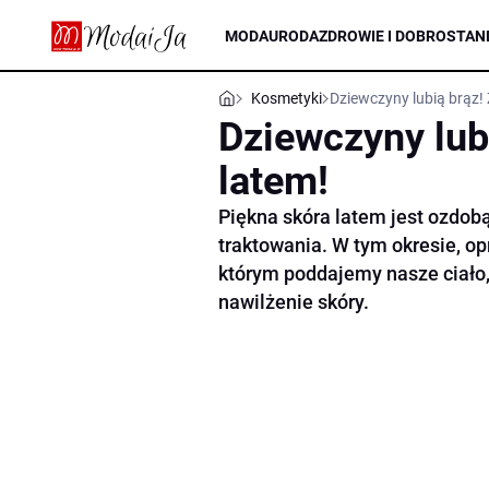
MODA
URODA
ZDROWIE I DOBROSTAN
Kosmetyki
Dziewczyny lubią brąz! 
Dziewczyny lubi
latem!
Piękna skóra latem jest ozdob
traktowania. W tym okresie, 
którym poddajemy nasze ciało,
nawilżenie skóry.