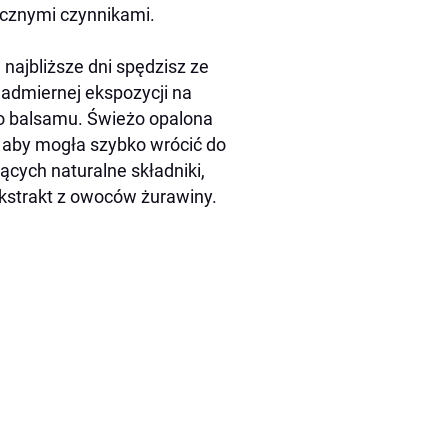
ocznymi czynnikami.
najbliższe dni spędzisz ze
nadmiernej ekspozycji na
go balsamu. Świeżo opalona
 aby mogła szybko wrócić do
cych naturalne składniki,
 ekstrakt z owoców żurawiny.