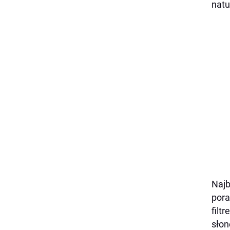
natu
Najb
pora
filt
słon