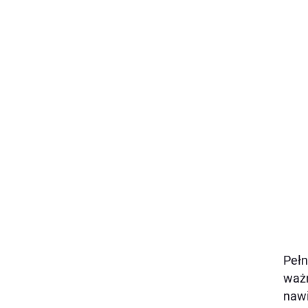
Pełn
ważn
nawi