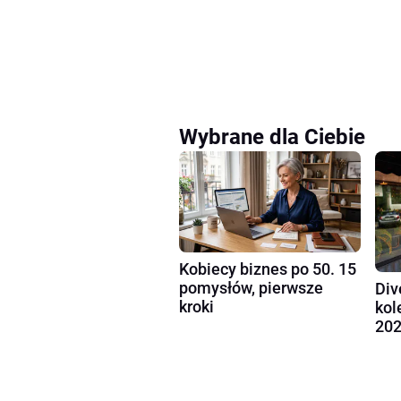
Wybrane dla Ciebie
Kobiecy biznes po 50. 15
pomysłów, pierwsze
Div
kroki
kol
202