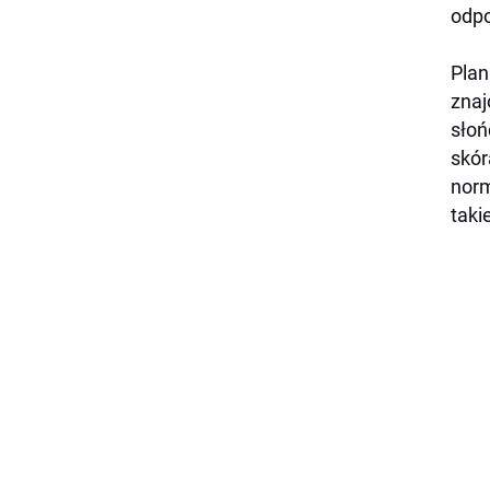
odpo
Plan
znaj
słoń
skór
norm
taki