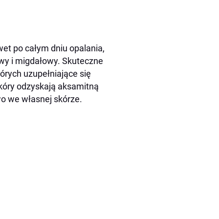
wet po całym dniu opalania,
owy i migdałowy. Skuteczne
tórych uzupełniające się
skóry odzyskają aksamitną
wo we własnej skórze.