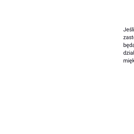
Jeśl
zast
będą
dzia
mięk