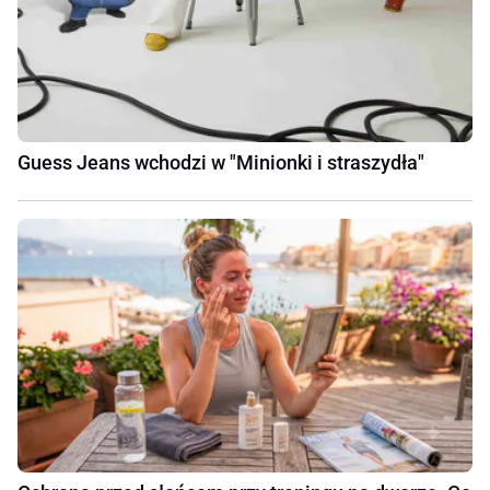
Guess Jeans wchodzi w "Minionki i straszydła"