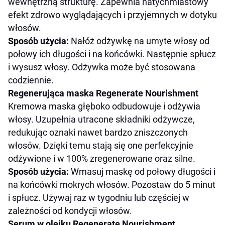
wewnętrzną strukturę. Zapewnia natychmiastowy
efekt zdrowo wyglądających i przyjemnych w dotyku
włosów.
Sposób użycia:
Nałóż odżywkę na umyte włosy od
połowy ich długości i na końcówki. Następnie spłucz
i wysusz włosy. Odżywka może być stosowana
codziennie.
Regenerująca maska Regenerate Nourishment
Kremowa maska głęboko odbudowuje i odżywia
włosy. Uzupełnia utracone składniki odżywcze,
redukując oznaki nawet bardzo zniszczonych
włosów. Dzięki temu stają się one perfekcyjnie
odżywione i w 100% zregenerowane oraz silne.
Sposób użycia:
Wmasuj maskę od połowy długości i
na końcówki mokrych włosów. Pozostaw do 5 minut
i spłucz. Używaj raz w tygodniu lub częściej w
zależności od kondycji włosów.
Serum w olejku Regenerate Nourishment