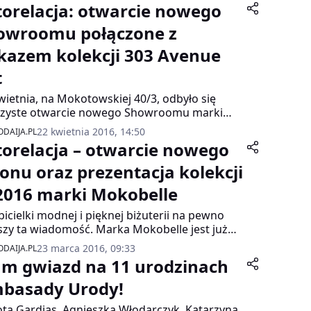
torelacja: otwarcie nowego
owroomu połączone z
kazem kolekcji 303 Avenue
t
wietnia, na Mokotowskiej 40/3, odbyło się
czyste otwarcie nowego Showroomu marki
Avenue, połączone z pokazem kolekcji –
22 kwietnia 2016, 14:50
DAIJA.PL
owszej linii odzieży 303 Avenue ART.
torelacja – otwarcie nowego
lonu oraz prezentacja kolekcji
2016 marki Mokobelle
bicielki modnej i pięknej biżuterii na pewno
szy ta wiadomość. Marka Mokobelle jest już
na w Warszawskiej Galerii Mokotów, gdzie
23 marca 2016, 09:33
DAIJA.PL
tnio miało miejsce oficjalne otwarcie
um gwiazd na 11 urodzinach
owszego salonu .
basady Urody!
ta Gardias, Agnieszka Włodarczyk, Katarzyna