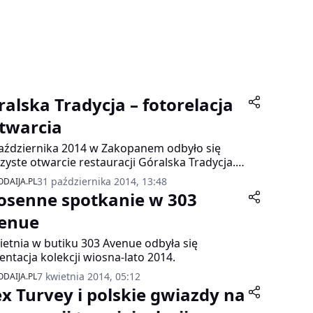
ralska Tradycja – fotorelacja
otwarcia
aździernika 2014 w Zakopanem odbyło się
zyste otwarcie restauracji Góralska Tradycja.
sce stworzone przez rodzinę Bachleda-Curuś
31 października 2014, 13:48
DAIJA.PL
irowane stylem zakopiańskim jest swoistym
osenne spotkanie w 303
em złożonym Witkiewiczowi
enue
ietnia w butiku 303 Avenue odbyła się
entacja kolekcji wiosna-lato 2014.
7 kwietnia 2014, 05:12
DAIJA.PL
ex Turvey i polskie gwiazdy na