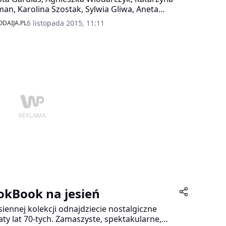
an, Karolina Szostak, Sylwia Gliwa, Aneta
rczuk- Perchuć, Odeta Moro, Marta
6 listopada 2015, 11:11
DAIJA.PL
gowska, Dorota Williams, Marta Kuligowska,
 Oberc – tłumnie przybyły, by wspólnie z
cicielami świętować 11-ste urodziny Kliniki
asada Urody na warszawskim Wilanowie!
okBook na jesień
siennej kolekcji odnajdziecie nostalgiczne
aty lat 70-tych. Zamaszyste, spektakularne,