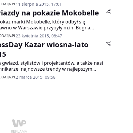
abne koszule, noszone do zamszowych i
11 sierpnia 2015, 17:01
DAIJA.PL
zanych spódnic. Futrzane kamizelki oraz
iazdy na pokazie Mokobelle
enki, zarówno w wersji maxi jak i
odniejszej obecnie długości midi.
okaz marki Mokobelle, który odbył się
awno w Warszawie przybyły m.in. Bogna
owska, Joanna Przetakiewicz, Kamila
23 kwietnia 2015, 08:47
DAIJA.PL
awińska, Karolina Malinowska, Sylwia
essDay Kazar wiosna-lato
sen, Dorota Williams.
15
 gwiazd, stylistów i projektantów, a także nasi
nnikarze, najnowsze trendy w najlepszym
niu i wyśmienita atmosfera – tak w skrócie
2 marca 2015, 09:58
DAIJA.PL
a opisać premierę najnowszej kolekcji
na/lato 2015, która odbyła się 27 lutego w
anckich przestrzeniach warszawskiego
wroomu marki.