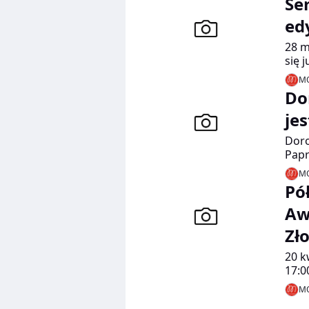
Se
ed
28 m
się 
Jury
MO
Łuka
Do
Edyt
Popi
je
zwyc
Doro
AND
Papr
MO
Pó
Aw
Zł
20 k
17:0
5 ed
MO
podz