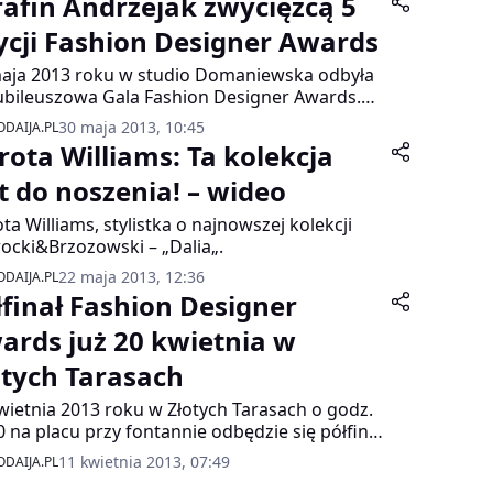
rafin Andrzejak zwycięzcą 5
ycji Fashion Designer Awards
aja 2013 roku w studio Domaniewska odbyła
jubileuszowa Gala Fashion Designer Awards.
, w którym zasiedli m.in.: Agnieszka Maciejak,
30 maja 2013, 10:45
DAIJA.PL
sz Jemioł, duet BohoBoco, Dorota Williams,
rota Williams: Ta kolekcja
a Herbuś, Ada Fijał, Beata Sadowska, Lidia
el, Różena Opalińska, Sabrina Pilewicz wybrało
st do noszenia! – wideo
ięzcę konkursu. Pulę nagród zgarnął SERAFIN
ta Williams, stylistka o najnowszej kolekcji
RZEJAK.
ocki&Brzozowski – „Dalia„.
22 maja 2013, 12:36
DAIJA.PL
łfinał Fashion Designer
ards już 20 kwietnia w
otych Tarasach
wietnia 2013 roku w Złotych Tarasach o godz.
0 na placu przy fontannie odbędzie się półfinał
ycji Fashion Designer Awards. Będziemy mogli
11 kwietnia 2013, 07:49
DAIJA.PL
iwiać kreacje 20 młodych projektantów