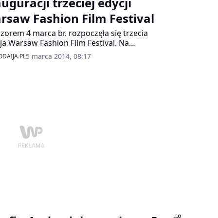
uguracji trzeciej edycji
rsaw Fashion Film Festival
zorem 4 marca br. rozpoczęła się trzecia
ja Warsaw Fashion Film Festival. Na
wonym dywanie w Multikinie w Złotych
5 marca 2014, 08:17
DAIJA.PL
sach obok gościa specjalnego, Alexa Turvey’a,
okrotnie nagradzanego reżysera i jednego z
ażniejszych twórców sztuk wizualnych
ego pokolenia, pojawiły się także polskie
zdy: Joanna Klimas, Łukasz Jemioł, duet
ocki&Brzozowski oraz Tomasz Ossoliński.
 otwarcia poprowadził Olivier Janiak.