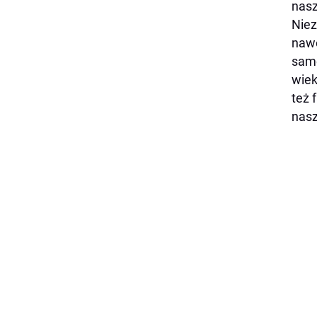
nasz
Niez
nawo
samo
wiek
też 
nasz