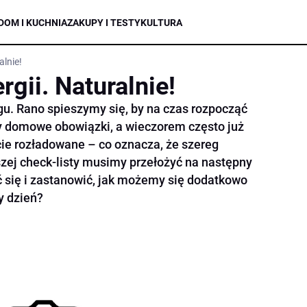
DOM I KUCHNIA
ZAKUPY I TESTY
KULTURA
alnie!
rgii. Naturalnie!
gu. Rano spieszymy się, by na czas rozpocząć
y domowe obowiązki, a wieczorem często już
ie rozładowane – co oznacza, że szereg
zej check-listy musimy przełożyć na następny
 się i zastanowić, jak możemy się dodatkowo
y dzień?