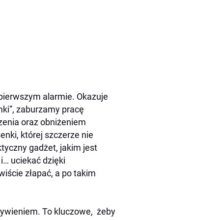
 pierwszym alarmie. Okazuje
emki”, zaburzamy pracę
enia oraz obniżeniem
enki, której szczerze nie
tyczny gadżet, jakim jest
i… uciekać dzięki
ście złapać, a po takim
żywieniem. To kluczowe, żeby