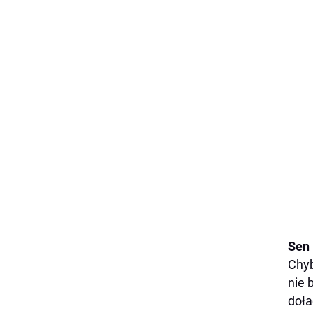
Sen 
Chyb
nie 
doła