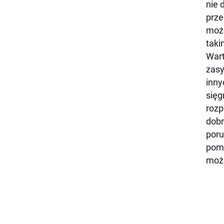
nie 
prze
może
taki
Wart
zasy
inny
sięg
rozp
dobr
poru
pomo
może