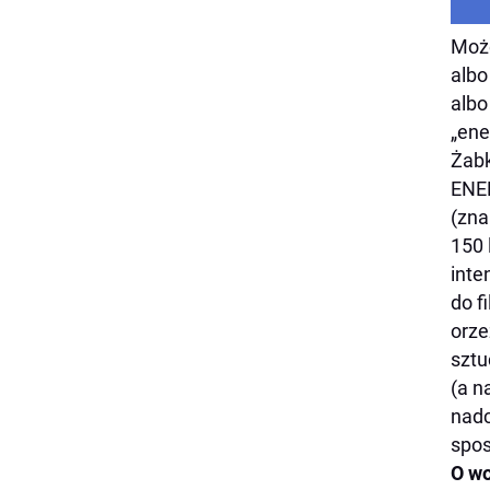
Może
albo
albo
„ene
Żabk
ENER
(zna
150 
inte
do f
orze
sztu
(a n
nadc
spo
O w