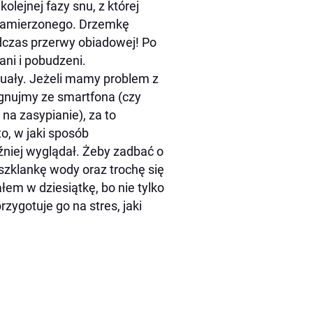
olejnej fazy snu, z której
 zamierzonego. Drzemkę
dczas przerwy obiadowej! Po
ni i pobudzeni.
tuały. Jeżeli mamy problem z
gnujmy ze smartfona (czy
na zasypianie), za to
to, w jaki sposób
źniej wyglądał. Żeby zadbać o
 szklankę wody oraz trochę się
łem w dziesiątkę, bo nie tylko
zygotuje go na stres, jaki