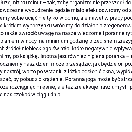
dłużej niż 20 minut – tak, żeby organizm nie przeszedł do k
dwczesne wybudzenie będzie miało efekt odwrotny od
my sobie uciąć nie tylko w domu, ale nawet w pracy po
m krótkim wypoczynku wrócimy do działania zregenerowa
o także zwrócić uwagę na nasze wieczorne i poranne ry
pianiem w nocy, na minimum godzinę przed snem zrezy
ch źródeł niebieskiego światła, które negatywnie wpływa 
nijmy po książkę. Istotna jest również higiena poranka – 
oczniemy nasz dzień, może przesądzić, jak będzie on pó
y nastrój, warto po wstaniu z łóżka odsłonić okna, wypić
szać, by pobudzić krążenie. Poranna joga może być strza
że rozciągnąć mięśnie, ale też zrelaksuje nasz umysł i pr
 nas czekać w ciągu dnia.