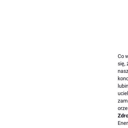
Co w
się,
nasz
konc
lubi
ucie
zamo
orze
Zdro
Ener