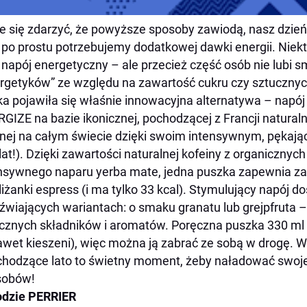
 się zdarzyć, że powyższe sposoby zawiodą, nasz dzień
 po prostu potrzebujemy dodatkowej dawki energii. Niek
 napój energetyczny – ale przecież część osób nie lubi 
rgetyków” ze względu na zawartość cukru czy sztucznyc
a pojawiła się właśnie innowacyjna alternatywa – napó
GIZE na bazie ikonicznej, pochodzącej z Francji natura
nej na całym świecie dzięki swoim intensywnym, pękaj
lat!). Dzięki zawartości naturalnej kofeiny z organicznych
nsywnego naparu yerba mate, jedna puszka zapewnia za
iliżanki espress (i ma tylko 33 kcal). Stymulujący napój 
źwiających wariantach: o smaku granatu lub grejpfruta – 
cznych składników i aromatów. Poręczna puszka 330 ml z
awet kieszeni), więc można ją zabrać ze sobą w drogę. W
hodzące lato to świetny moment, żeby naładować swoje
sobów!
odzie PERRIER