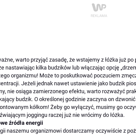
ażne, warto przyjąć zasadę, że wstajemy z łóżka już po
 że nastawiając kilka budzików lub włączając opcję „drz
ego organizmu! Może to poskutkować poczuciem zmęcz
entracji. Jeżeli jednak nawet ustawienie jako budzik pios
my, nie osiąga zamierzonego efektu, warto rozważyć prak
kający budzik. O określonej godzinie zaczyna on dzwonić 
ntowanym kółkom! Żeby go wyłączyć, musimy go oczywi
źwiającym joggingu raczej już nie wrócimy do łóżka.
we źródła energii
gii naszemu organizmowi dostarczamy oczywiście z po