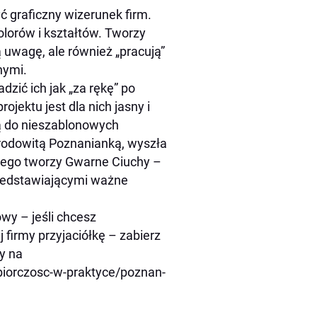
ć graficzny wizerunek firm.
olorów i kształtów. Tworzy
ją uwagę, ale również „pracują”
nymi.
dzić ich jak „za rękę” po
jektu jest dla nich jasny i
ą do nieszablonowych
 rodowitą Poznanianką, wyszła
atego tworzy Gwarne Ciuchy –
przedstawiającymi ważne
owy – jeśli chcesz
firmy przyjaciółkę – zabierz
y na
biorczosc-w-praktyce/poznan-