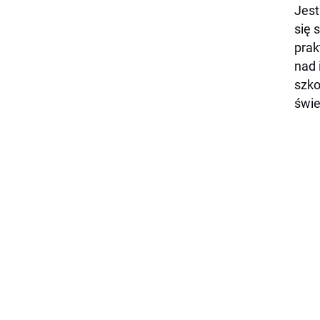
Jest
się 
prak
nad 
szko
świe