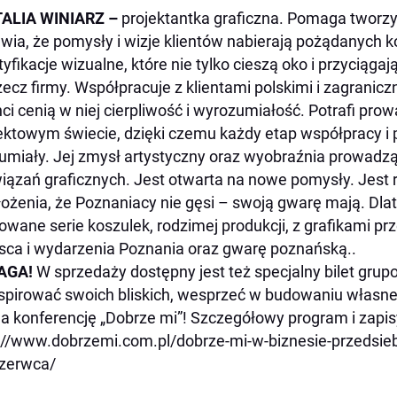
ALIA WINIARZ –
projektantka graficzna. Pomaga tworzy
wia, że pomysły i wizje klientów nabierają pożądanych k
tyfikacje wizualne, które nie tylko cieszą oko i przyciąga
zecz firmy. Współpracuje z klientami polskimi i zagranicz
nci cenią w niej cierpliwość i wyrozumiałość. Potrafi prowa
ektowym świecie, dzięki czemu każdy etap współpracy i pro
umiały. Jej zmysł artystyczny oraz wyobraźnia prowadz
iązań graficznych. Jest otwarta na nowe pomysły. Jest
łożenia, że Poznaniacy nie gęsi – swoją gwarę mają. Dl
towane serie koszulek, rodzimej produkcji, z grafikami 
sca i wydarzenia Poznania oraz gwarę poznańską..
AGA!
W
sprzedaży dostępny jest też specjalny bilet grup
spirować swoich bliskich, wesprzeć w budowaniu własnej 
na konferencję „Dobrze mi”! Szczegółowy program i zapis
://www.dobrzemi.com.pl/dobrze-mi-w-biznesie-przedsie
zerwca/