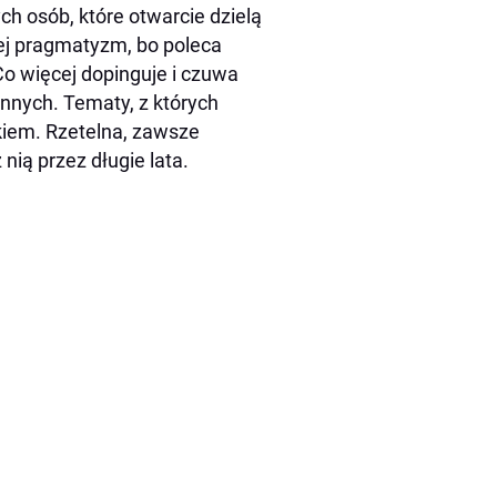
h osób, które otwarcie dzielą
jej pragmatyzm, bo poleca
o więcej dopinguje i czuwa
innych. Tematy, z których
ykiem. Rzetelna, zawsze
 ni
ą
przez d
ł
ugie lata.