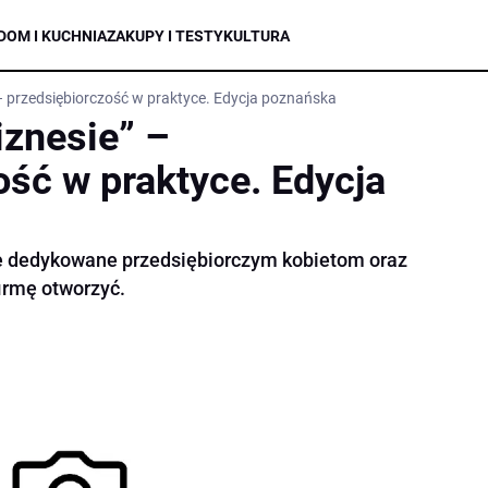
DOM I KUCHNIA
ZAKUPY I TESTY
KULTURA
 – przedsiębiorczość w praktyce. Edycja poznańska
iznesie” –
ość w praktyce. Edycja
e dedykowane przedsiębiorczym kobietom oraz
firmę otworzyć.