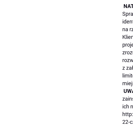
NAT
Spra
iden
na r
Klie
proj
zroz
rozw
z za
limi
miej
UW
zain
ich 
http
22-c