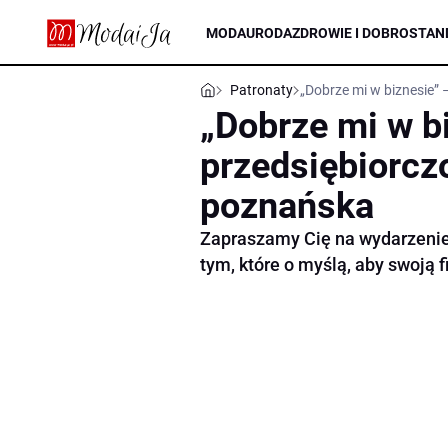
MODA
URODA
ZDROWIE I DOBROSTAN
Patronaty
„Dobrze mi w biznesie”
„Dobrze mi w b
przedsiębiorcz
poznańska
Zapraszamy Cię na wydarzeni
tym, które o myślą, aby swoją 