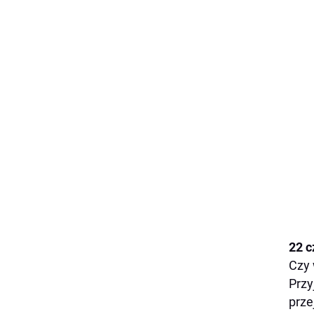
22 c
Czy 
Przy
prze