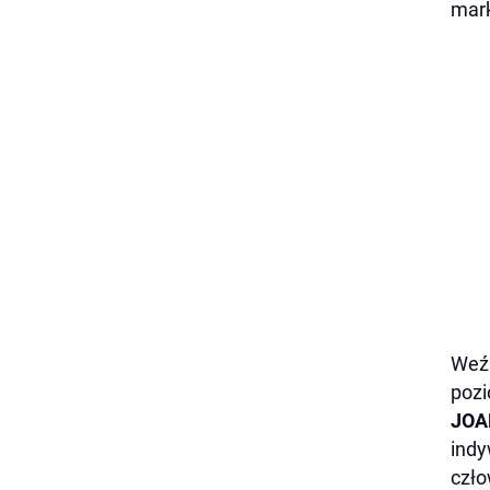
mark
Weź 
pozi
JOA
indy
czło