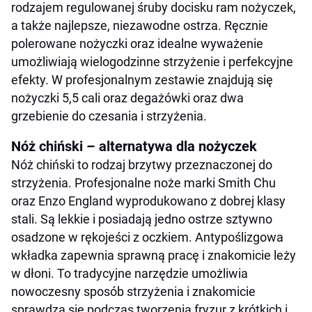
rodzajem regulowanej śruby docisku ram nożyczek,
a także najlepsze, niezawodne ostrza. Ręcznie
polerowane nożyczki oraz idealne wyważenie
umożliwiają wielogodzinne strzyżenie i perfekcyjne
efekty. W profesjonalnym zestawie znajdują się
nożyczki 5,5 cali oraz degażówki oraz dwa
grzebienie do czesania i strzyżenia.
Nóż chiński – alternatywa dla nożyczek
Nóż chiński to rodzaj brzytwy przeznaczonej do
strzyżenia. Profesjonalne noże marki Smith Chu
oraz Enzo England wyprodukowano z dobrej klasy
stali. Są lekkie i posiadają jedno ostrze sztywno
osadzone w rękojeści z oczkiem. Antypoślizgowa
wkładka zapewnia sprawną pracę i znakomicie leży
w dłoni. To tradycyjne narzędzie umożliwia
nowoczesny sposób strzyżenia i znakomicie
sprawdza się podczas tworzenia fryzur z krótkich i