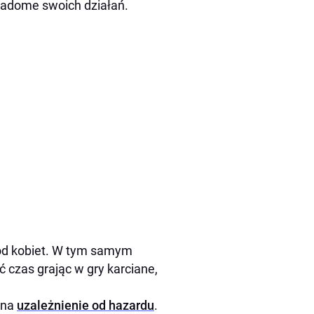
wiadome swoich działań.
ród kobiet. W tym samym
 czas grając w gry karciane,
 na
uzależnienie od hazardu
.