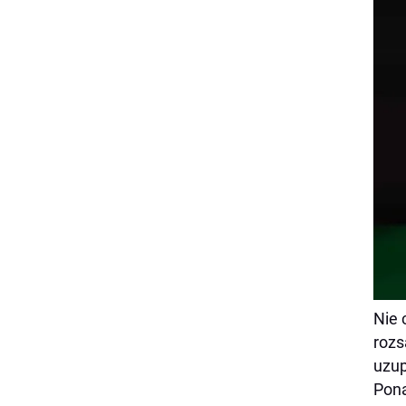
Nie 
rozs
uzup
Pona