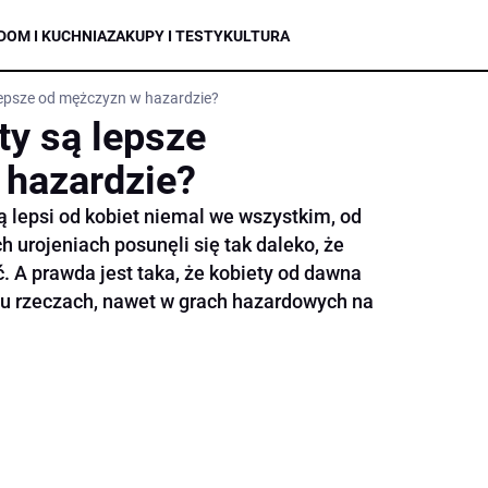
DOM I KUCHNIA
ZAKUPY I TESTY
KULTURA
lepsze od mężczyzn w hazardzie?
ty są lepsze
 hazardzie?
ą lepsi od kobiet niemal we wszystkim, od
h urojeniach posunęli się tak daleko, że
ć. A prawda jest taka, że kobiety od dawna
u rzeczach, nawet w grach hazardowych na