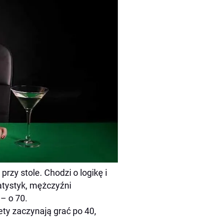
przy stole. Chodzi o logikę i
atystyk, mężczyźni
– o 70.
ety zaczynają grać po 40,