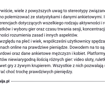
wiście, wiele z powyższych uwag to stereotypy związane z
no polemizować ze statystykami i danymi ankietowymi. I
erencjach dotyczących wszelkiego rodzaju aktywności i 
tków i wyboru gier oraz czasu trwania sesji, koncentracj
ności rozumienia zasad i innych aspektów.
względu na płeć i wiek, współcześni użytkownicy spędza
nach online na prawdziwe pieniądze. Dowodem na to są
rdowi oraz dane ankietowe mężczyzn i kobiet. Platform
ntów niewiarygodną ilością różnych gier: video sloty, rulet
wet gry z żywym krupierem. Wszystkie z nich pozwalają 
ać choć trochę prawdziwych pieniędzy.
ija.pl