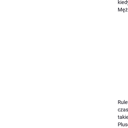
kied
Mężc
Rule
czas
taki
Plus