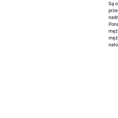
Są o
prze
nadm
Pona
mężc
mężc
nato