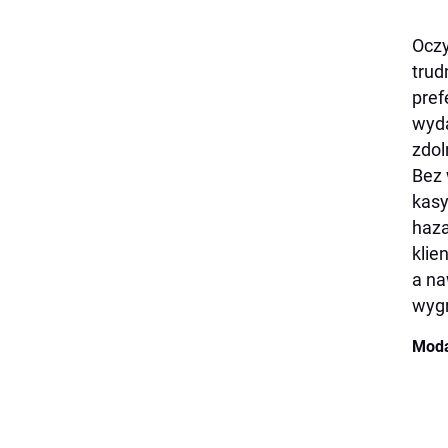
Oczy
trud
pref
wyda
zdol
Bez 
kasy
haza
klie
a na
wygr
Moda