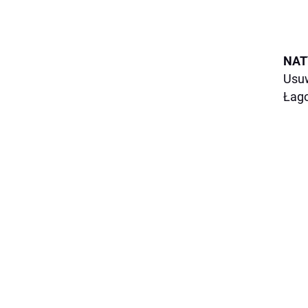
NAT
Usuw
Łago