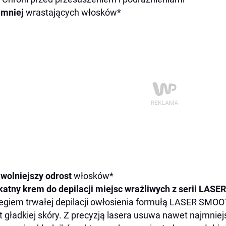
 mniej
wrastających włosków*
wolniejszy odrost
włosków*
katny krem do depilacji miejsc wrażliwych z serii LAS
egiem trwałej depilacji owłosienia formułą LASER SMO
t gładkiej skóry. Z precyzją lasera usuwa nawet najmniej