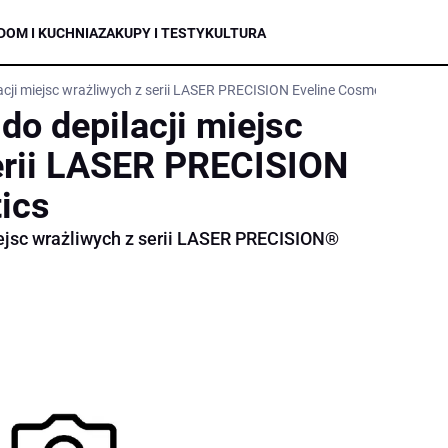
DOM I KUCHNIA
ZAKUPY I TESTY
KULTURA
acji miejsc wrażliwych z serii LASER PRECISION Eveline Cosmetics
do depilacji miejsc
erii LASER PRECISION
ics
iejsc wrażliwych z serii LASER PRECISION®