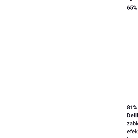
65%
81% 
Deli
zabi
efek