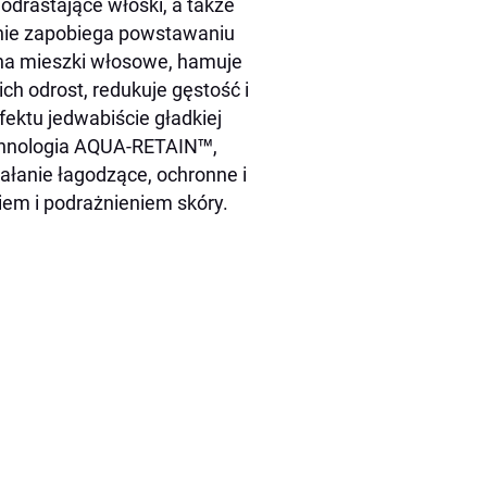
drastające włoski, a także
znie zapobiega powstawaniu
na mieszki włosowe, hamuje
h odrost, redukuje gęstość i
ektu jedwabiście gładkiej
echnologia AQUA-RETAIN™,
ałanie łagodzące, ochronne i
em i podrażnieniem skóry.