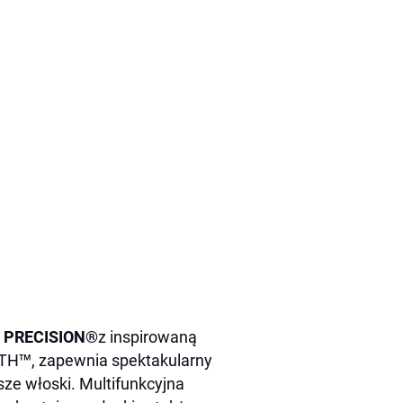
ER PRECISION
®
z inspirowaną
OTH™, zapewnia spektakularny
sze włoski. Multifunkcyjna