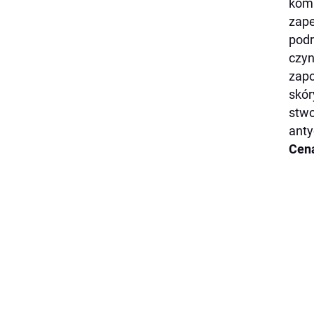
komp
zape
podr
czyn
zapo
skór
stwo
anty
Cena