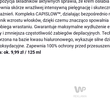
ozycja składników aktywnych sprawia, że krem osłabia o
wnia skórze wrażliwej intensywną pielęgnację i skutec
ażnień. Kompleks CAPISLOW™, działając bezpośrednio 
nik wzrostu włosków, dzięki czemu znacząco spowalnia ic
biega wrastaniu. Gwarantuje maksymalne wydłużenie ef
y i zmniejsza częstotliwość zabiegów depilacyjnych. T
rzona na bazie kwasu hialuronowego, wykazuje silne dzi
oksydacyjne. Zapewnia 100% ochrony przed przesuszeni
: ok. 9,99 zł / 125 ml