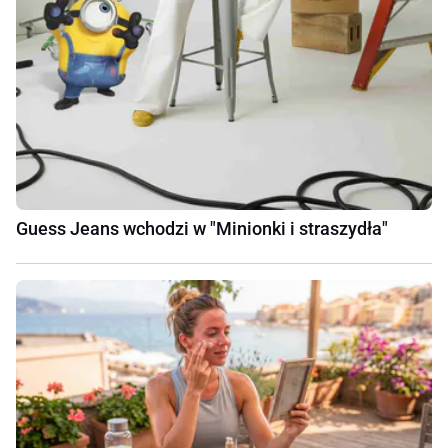
Guess Jeans wchodzi w "Minionki i straszydła"