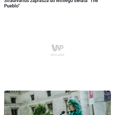
Stradivarius zaprasza do letniego świata "The
Pueblo"