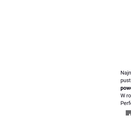
Naj
pust
pow
W ro
Perf