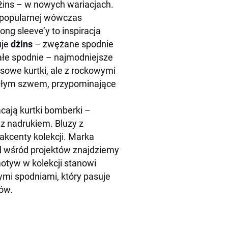
 dżins – w nowych wariacjach.
 popularnej wówczas
long sleeve’y to inspiracja
uje
dżins
– zwężane spodnie
ałe spodnie – najmodniejsze
nsowe kurtki, ale z rockowymi
iałym szwem, przypominające
cają kurtki bomberki –
z nadrukiem. Bluzy z
 akcenty kolekcji. Marka
ąd wśród projektów znajdziemy
motyw w kolekcji stanowi
ymi spodniami, który pasuje
sów.