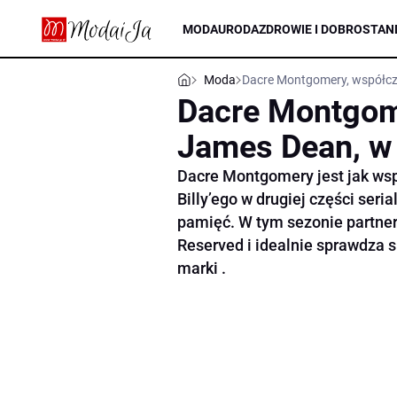
MODA
URODA
ZDROWIE I DOBROSTAN
Moda
Dacre Montgomery, współcz
Dacre Montgom
James Dean, w
Dacre Montgomery jest jak ws
Billy’ego w drugiej części seri
pamięć. W tym sezonie partner
Reserved i idealnie sprawdza s
marki .