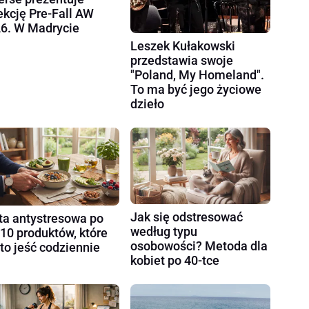
ekcję Pre-Fall AW
6. W Madrycie
Leszek Kułakowski
przedstawia swoje
"Poland, My Homeland".
To ma być jego życiowe
dzieło
Jak się odstresować
ta antystresowa po
według typu
 10 produktów, które
osobowości? Metoda dla
to jeść codziennie
kobiet po 40-tce