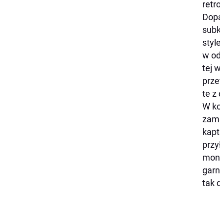
retr
Dopa
subk
styl
w od
tej 
prze
te 
W ko
zams
kapt
przy
mono
garn
tak 