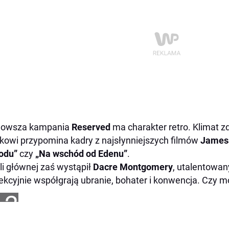
nowsza kampania
Reserved
ma charakter retro. Klimat zd
kowi przypomina kadry z najsłynniejszych filmów
Jamesa
odu”
czy
„Na wschód od Edenu”
.
li głównej zaś wystąpił
Dacre Montgomery
, utalentowan
ekcyjnie współgrają ubranie, bohater i konwencja. Czy 
+2