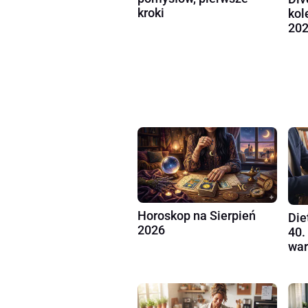
kroki
kol
202
Horoskop na Sierpień
Die
2026
40.
war