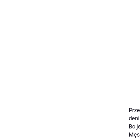
Prze
deni
Bo j
Męs