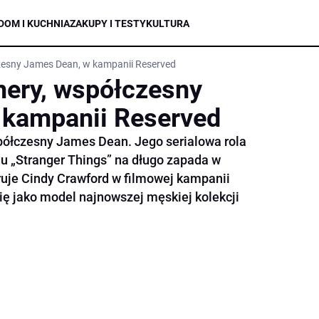
DOM I KUCHNIA
ZAKUPY I TESTY
KULTURA
esny James Dean, w kampanii Reserved
ery, współczesny
 kampanii Reserved
półczesny James Dean. Jego serialowa rola
alu „Stranger Things” na długo zapada w
uje Cindy Crawford w filmowej kampanii
ię jako model najnowszej męskiej kolekcji