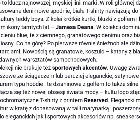
o to klucz najnowszej, męskiej linii marki .W roli głównej
sowane denimowe spodnie, białe T-shirty nawiązują do
ultury teddy boys. Z kolei krótkie kurtki, bluzki z golfem i 
em ikony tamtych lat –
Jamesa Deana
. W kolekcji domin
cieniu blue, te z ciemnego, granatowego denimu oraz bi
wiosny. Co na górę? Po pierwsze równie śnieżnobiałe dżi
tarciami. Nowością są granatowe, koszulo – katany z b
z dawnych warsztatów samochodowych.
lekcji nie brakuje też
sportowych akcentów
. Uwagę zwra
zowe ze ściągaczem lub bardziej eleganckie, satynowe 
urem typu hoodie i te dzianinowe z golfem to także silne
łącza się też nowej obsesji świata mody – kultu logo st
chromatyczne T-shirty z printem
Reserved
. Elegancki 
itur w kratę z dopasowaną w talii marynarką i poszerzon
do eleganckich jak i sportowych akcesoriów np. sneaker