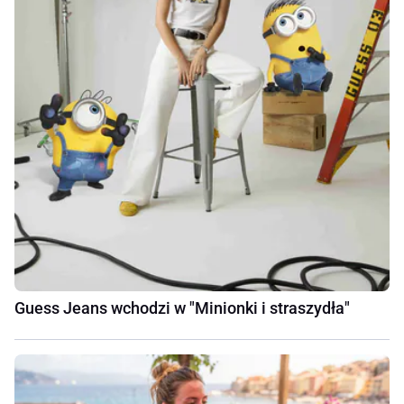
Guess Jeans wchodzi w "Minionki i straszydła"