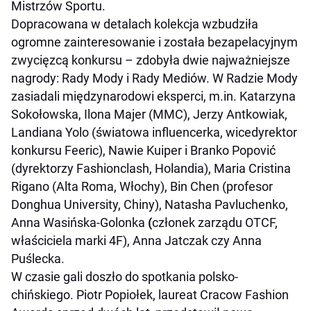
Mistrzów Sportu.
Dopracowana w detalach kolekcja wzbudziła
ogromne zainteresowanie i została bezapelacyjnym
zwycięzcą konkursu – zdobyła dwie najważniejsze
nagrody: Rady Mody i Rady Mediów. W Radzie Mody
zasiadali międzynarodowi eksperci, m.in. Katarzyna
Sokołowska, Ilona Majer (MMC), Jerzy Antkowiak,
Landiana Yolo (światowa influencerka, wicedyrektor
konkursu Feeric), Nawie Kuiper i Branko Popović
(dyrektorzy Fashionclash, Holandia), Maria Cristina
Rigano (Alta Roma, Włochy), Bin Chen (profesor
Donghua University, Chiny), Natasha Pavluchenko,
Anna Wasińska-Golonka
(
członek zarządu OTCF,
właściciela marki 4F), Anna Jatczak czy Anna
Puślecka.
W czasie gali doszło do spotkania polsko-
chińskiego. Piotr Popiołek, laureat Cracow Fashion