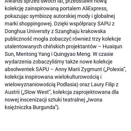
Awards sprzed dwóch lat, przedstawił nową
kolekcję zainspirowaną portalem AliExpress,
pokazując symbiozę autorskiej mody i globalnej
marki shoppingowej. Dzięki współpracy SAPU z
Donghua University z Szanghaju krakowska
publiczność mogła zobaczyć również trzy kolekcje
utalentowanych chińskich projektantów – Huaiqun
Sun, Mentong Yang i Quingyao Meng. W czasie
wydarzenia zobaczyliśmy także nowe kolekcje
absolwentek SAPU – Anny Marii Zygmunt („Polexia”,
kolekcja inspirowana wielokulturowością i
wielowyznaniowością Podlasia) oraz Laury Filip z
Austrii („Slow West”, kolekcja zaprojektowana dla
nowej inscenizacji sztuki teatralnej „Iwona
księżniczka Burgunda”).