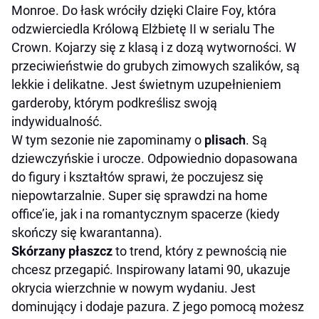
Monroe. Do łask wróciły dzięki Claire Foy, która
odzwierciedla Królową Elżbietę II w serialu The
Crown. Kojarzy się z klasą i z dozą wytworności. W
przeciwieństwie do grubych zimowych szalików, są
lekkie i delikatne. Jest świetnym uzupełnieniem
garderoby, którym podkreślisz swoją
indywidualność.
W tym sezonie nie zapominamy o
plisach
. Są
dziewczyńskie i urocze. Odpowiednio dopasowana
do figury i kształtów sprawi, że poczujesz się
niepowtarzalnie. Super się sprawdzi na home
office’ie, jak i na romantycznym spacerze (kiedy
skończy się kwarantanna).
Skórzany płaszcz
to trend, który z pewnością nie
chcesz przegapić. Inspirowany latami 90, ukazuje
okrycia wierzchnie w nowym wydaniu. Jest
dominujący i dodaje pazura. Z jego pomocą możesz