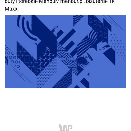
buty i torebka- Menbur/ menbur.pl, biżuteria- Tk
Maxx