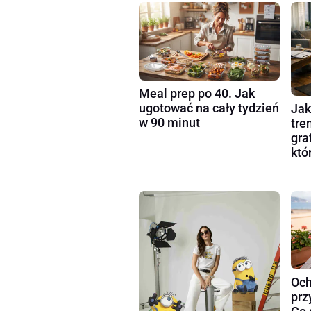
Meal prep po 40. Jak
ugotować na cały tydzień
Jak
w 90 minut
tre
gra
któ
Och
prz