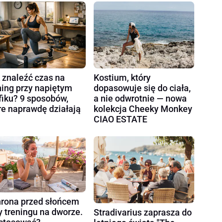
 znaleźć czas na
Kostium, który
ning przy napiętym
dopasowuje się do ciała,
fiku? 9 sposobów,
a nie odwrotnie — nowa
re naprawdę działają
kolekcja Cheeky Monkey
CIAO ESTATE
rona przed słońcem
y treningu na dworze.
Stradivarius zaprasza do