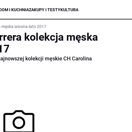
DOM I KUCHNIA
ZAKUPY I TESTY
KULTURA
ja męska wiosna-lato 2017
rrera kolekcja męska
17
jnowszej kolekcji męskie CH Carolina