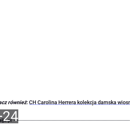
acz również
:
CH Carolina Herrera kolekcja damska wios
+24
ija.pl