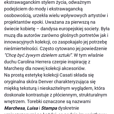
ekstrawaganckim stylem życia, odważnym
podejściem do mody i ekstrawagancką
osobowością, urzekła wielu wpływowych artystów i
projektantów epoki. Uważana za pierwszą na
świecie kobietę – dandysa europejskiej society. Była
muzą dla autorów zarówno głośnych portretów jak i
innowacyjnych kolekcji, co zaspokajało jej potrzebę
nieśmiertelności. Często cytowano jej powiedzenie
“Chcę być żywym dziełem sztuki”.
W tym właśnie
duchu Carolina Herrera czerpie inspirację z
Marchesy dla nowej kolekcji akcesoriów.
Na prostą estetykę kolekcji Casati składa się
oryginalna skóra Denver charakteryzująca się
miękką teksturą i nieskazitelnym wyglądem, która
doskonale kontrastuje z płóciennym, strukturalnym
wnętrzem. Torebki oznaczone są nazwami
Marchesa
,
Luisa
i
Stampa
dyskretnie