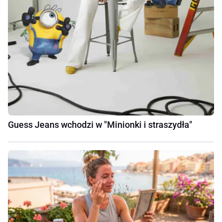
Guess Jeans wchodzi w "Minionki i straszydła"