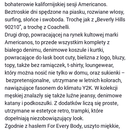
bohaterowie kalifornijskiej sesji Americanos.
Beztroskie dni spędzone na piasku, rozwiane włosy,
surfing, słońce i swoboda. Trochę jak z „Beverly Hills
90210”, a trochę z Coachelli.
Drugi drop, powracającej na rynek kultowej marki
Americanos, to przede wszystkim komplety z
białego denimu, denimowe koszule i kurtki,
powracające do łask
boot cuty
, bielizna z logo, bluzy,
topy, także bez ramiączek, t-shirty, loungewear,
który można nosić nie tylko w domu, oraz sukienki –
bezpretensjonalne, utrzymane w letnich kolorach,
nawiązujące fasonem do klimatu Y2K. W kolekcji
męskiej znalazły się także luźne jeansy, denimowe
katany i podkoszulki. Z dodatków liczą się proste,
utrzymane w estetyce retro, trampki, które
dopełniają niezobowiązujący look.
Zgodnie z hasłem For Every Body, uszyto miękkie,