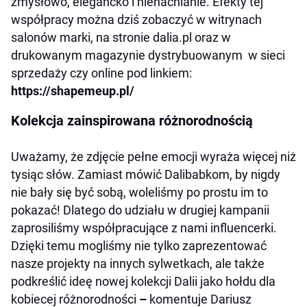
zmysłowo, elegancko i nienachlanie. Efekty tej
współpracy można dziś zobaczyć w witrynach
salonów marki, na stronie
dalia.pl
oraz w
drukowanym magazynie dystrybuowanym w sieci
sprzedaży czy online pod linkiem:
https://shapemeup.pl/
Kolekcja zainspirowana różnorodnością
Uważamy, że zdjęcie pełne emocji wyraża więcej niż
tysiąc słów. Zamiast mówić Dalibabkom, by nigdy
nie bały się być sobą, woleliśmy po prostu im to
pokazać!
Dlatego d
o udziału w drugiej kampanii
zaprosiliśmy współpracujące z nami influencerki.
Dzięki temu mogliśmy nie tylko zaprezentować
nasze projekty na innych sylwetkach, ale także
podkreślić ideę nowej kolekcji Dalii jako hołdu dla
kobiecej różnorodności
–
komentuje Dariusz