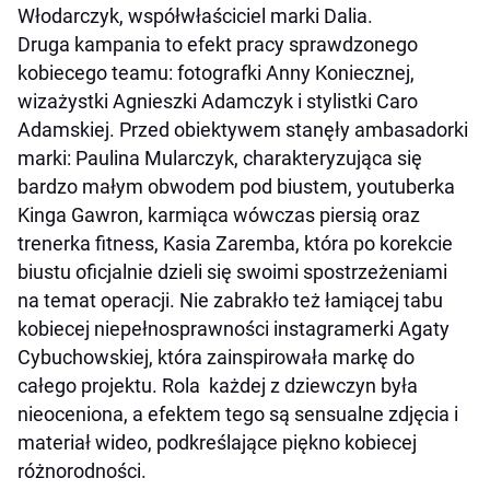
Włodarczyk, współwłaściciel marki Dalia.
Druga kampania to efekt pracy sprawdzonego
kobiecego teamu: fotografki Anny Koniecznej,
wizażystki Agnieszki Adamczyk i stylistki Caro
Adamskiej. Przed obiektywem stanęły ambasadorki
marki: Paulina Mularczyk, charakteryzująca się
bardzo małym obwodem pod biustem, youtuberka
Kinga Gawron, karmiąca wówczas piersią oraz
trenerka fitness, Kasia Zaremba, która po korekcie
biustu oficjalnie dzieli się swoimi spostrzeżeniami
na temat operacji. Nie zabrakło też łamiącej tabu
kobiecej niepełnosprawności instagramerki Agaty
Cybuchowskiej, która zainspirowała markę do
całego projektu. Rola każdej z dziewczyn była
nieoceniona, a
efektem tego są sensualne zdjęcia i
materiał wideo, podkreślające piękno kobiecej
różnorodności.