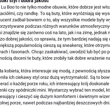
oki styl i dobra jakość
 Lu Boo to nie tylko modne obuwie, które dobrze jest wło
jaciółmi, czy randkę. To są buty, które wyróżniają się w
ucent zadbał bowiem o to, aby wszystkie modele były w
rzystywane podczas różnych warunków atmosferycznych.
i znajdzie się zarówno coś na lato, jak i na zimę, jednak
zo dobrej jakości, co sprawia, że tym bardziej nadają się
iększą popularnością cieszą są sneakersy, które otrz
ach i fasonach. Chcąc zaskakiwać, uwodzić lub być po pr
ością doceni te buty, które zrobiły tak dobre wrażenie n
a kobieta, która interesuje się modą, z pewnością słysza
niła ich ciekawy styl oraz dużą wytrzymałość. Są to bow
erać o każdej porze roku, ich interesujący krój doskonale
enki czy spódniczki mini. Wystarczy wybrać ten model, kt
resujący i cieszyć się dużym komfortem i świetnym wize
lnej porze, nawet podczas najbardziej deszczowych dni