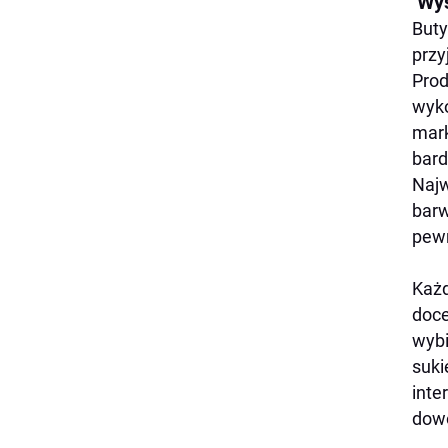
Wys
Buty
przy
Prod
wyko
mark
bard
Najw
barw
pewn
Każd
doce
wybi
suki
inte
dowo