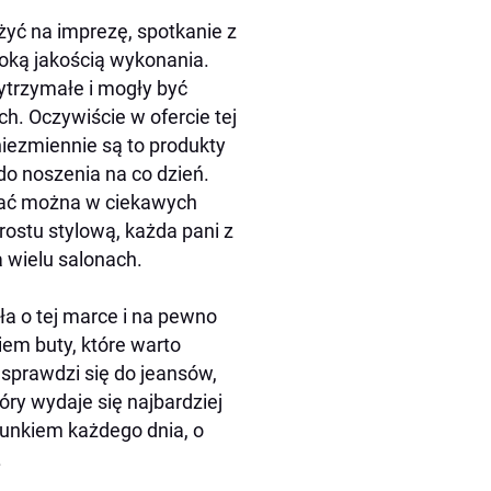
żyć na imprezę, spotkanie z
ysoką jakością wykonania.
ytrzymałe i mogły być
 Oczywiście w ofercie tej
 niezmiennie są to produkty
 do noszenia na co dzień.
ymać można w ciekawych
ostu stylową, każda pani z
a wielu salonach.
ła o tej marce i na pewno
iem buty, które warto
 sprawdzi się do jeansów,
óry wydaje się najbardziej
runkiem każdego dnia, o
.