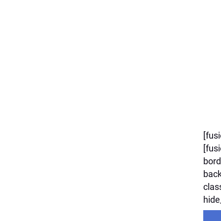
[fus
[fus
bord
back
clas
hide