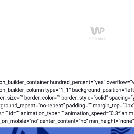
ion_builder_container hundred_percent=”yes” overflow=”vi
ion_builder_column type=”1_1″ background_position=”left
er_size=”” border_color=”” border_style=”solid” spacing
ground_repeat=”no-repeat” padding=”” margin_top=”0px
s=”” id=”” animation_type=”” animation_speed=”0.3″ anima
_on_mobile=”no” center_content=”no” min_height=”none”