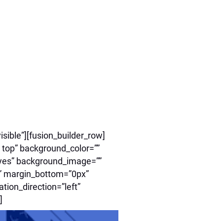
sible”][fusion_builder_row]
 top” background_color=””
=”yes” background_image=””
” margin_bottom=”0px”
tion_direction=”left”
]