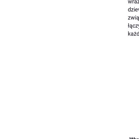
wraż
dzie
zwią
łącz
każd