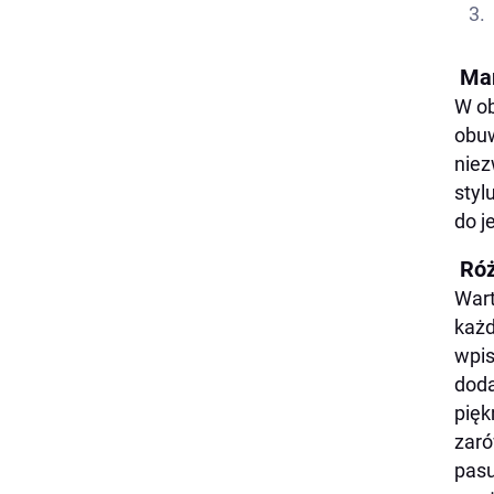
Mar
W ob
obuw
niez
styl
do j
Róż
Wart
każd
wpis
doda
pięk
zaró
pasu