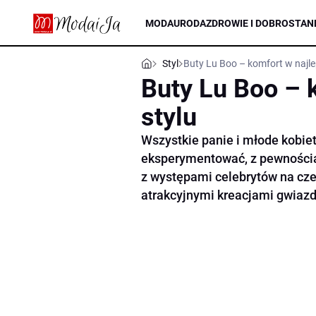
MODA
URODA
ZDROWIE I DOBROSTAN
Styl
Buty Lu Boo – komfort w najl
Buty Lu Boo – 
stylu
Wszystkie panie i młode kobiety
eksperymentować, z pewnością 
z występami celebrytów na cz
atrakcyjnymi kreacjami gwiazd