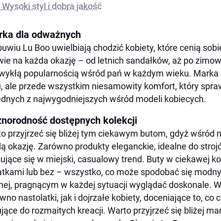
Wysoki styl i dobra jakość
ka dla odważnych
uwiu Lu Boo uwielbiają chodzić kobiety, które cenią sobi
ie na każda okazję – od letnich sandałków, aż po zimow
wykłą popularnością wśród pań w każdym wieku. Marka
u, ale przede wszystkim niesamowity komfort, który spra
ednych z najwygodniejszych wśród modeli kobiecych.
norodność dostępnych kolekcji
o przyjrzeć się bliżej tym ciekawym butom, gdyż wśród 
ą okazję. Zarówno produkty eleganckie, idealne do stroj
ujące się w miejski, casualowy trend. Buty w ciekawej k
tkami lub bez – wszystko, co może spodobać się modny
nej, pragnącym w każdej sytuacji wyglądać doskonale. 
wno nastolatki, jak i dojrzałe kobiety, doceniające to, c
jące do rozmaitych kreacji. Warto przyjrzeć się bliżej mar