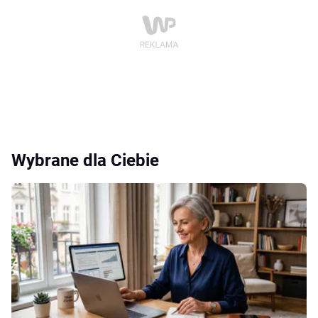
Wybrane dla Ciebie