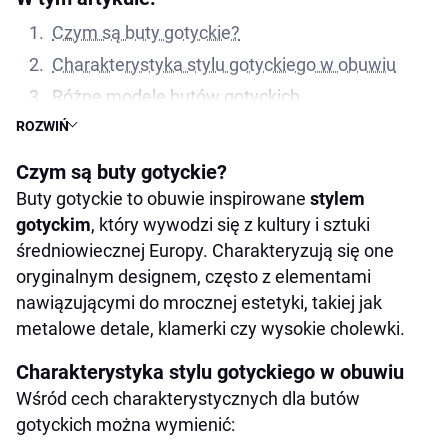
Czym są buty gotyckie?
Charakterystyka stylu gotyckiego w obuwiu
Różne modele butów gotyckich
ROZWIŃ
Buty gotyckie dla kobiet vs buty gotyckie dla
mężczyzn
Czym są buty gotyckie?
Popularne modele butów gotyckich
Buty gotyckie to obuwie inspirowane
stylem
Buty gotyckie na platformie: wygoda i styl
gotyckim
, który wywodzi się z kultury i sztuki
średniowiecznej Europy. Charakteryzują się one
Botki gotyckie: uniwersalność i wygoda
oryginalnym designem, często z elementami
Buty na obcasie gotyckie: elegancja w stylu
nawiązującymi do mrocznej estetyki, takiej jak
gotyckim
metalowe detale, klamerki czy wysokie cholewki.
Buty gotyckie sandały: letnia alternatywa
Charakterystyka stylu gotyckiego w obuwiu
Jak dobrać buty gotyckie do stylizacji?
Wśród cech charakterystycznych dla butów
Moda gotycka: jakie buty pasują do stylu?
gotyckich można wymienić:
Gotyckie buty na platformie a styl Lolita