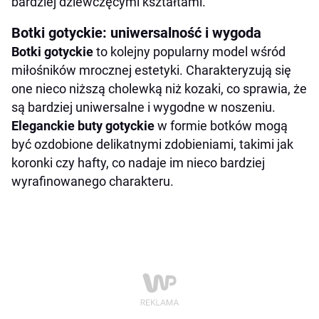
bardziej dziewczęcymi kształtami.
Botki gotyckie: uniwersalność i wygoda
Botki gotyckie
to kolejny popularny model wśród
miłośników mrocznej estetyki. Charakteryzują się
one nieco niższą cholewką niż kozaki, co sprawia, że
są bardziej uniwersalne i wygodne w noszeniu.
Eleganckie buty gotyckie
w formie botków mogą
być ozdobione delikatnymi zdobieniami, takimi jak
koronki czy hafty, co nadaje im nieco bardziej
wyrafinowanego charakteru.