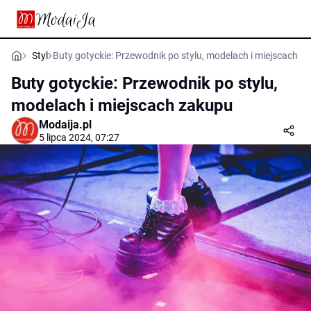
Styl
Buty gotyckie: Przewodnik po stylu, modelach i miejscach z
Buty gotyckie: Przewodnik po stylu,
modelach i miejscach zakupu
Modaija.pl
5 lipca 2024, 07:27