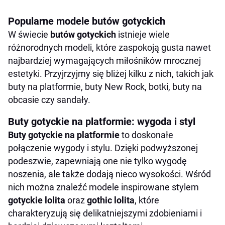
Popularne modele butów gotyckich
W świecie
butów gotyckich
istnieje wiele
różnorodnych modeli, które zaspokoją gusta nawet
najbardziej wymagających miłośników mrocznej
estetyki. Przyjrzyjmy się bliżej kilku z nich, takich jak
buty na platformie, buty New Rock, botki, buty na
obcasie czy sandały.
Buty gotyckie na platformie: wygoda i styl
Buty gotyckie na platformie
to doskonałe
połączenie wygody i stylu. Dzięki podwyższonej
podeszwie, zapewniają one nie tylko wygodę
noszenia, ale także dodają nieco wysokości. Wśród
nich można znaleźć modele inspirowane stylem
gotyckie lolita
oraz
gothic lolita
, które
charakteryzują się delikatniejszymi zdobieniami i