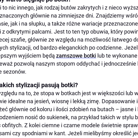
i to nic innego, jak rodzaj butów zakrytych i z nieco wy
znaczonych głównie na zimniejsze dni. Znajdziemy wśró
sie, jak i na słupku, a także różne wariacje przeznaczone
i z odkrytymi palcami. Jest to ten typ obuwia, który powi
ecej szafie, głównie ze względu na możliwość łatwego 
ych stylizacji, od bardzo eleganckich po codzienne. Jeżeli
lepszym wyjściem będą
zamszowe botki
lub te wykonane 
eważ pozwolą naszym stopom oddychać i jednocześnie 
e sezonów.
akich stylizacji pasują botki?
zględu na to, że stopa w botkach jest w większości lub w 
ie idealne na jesień, wiosnę i lekką zimę. Dopasowanie i
żeć głównie od koloru i ilości zdobień na butach – jasne 
dzeniem nosić do sukienek, na przykład takich w stylu 
 obfitych. Z kolei ciemne i czarne modele świetnie spra
sami czy spodniami w kant. Jeżeli mielibyśmy określić j