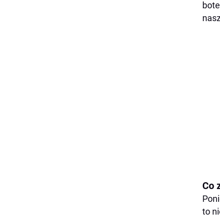
bote
nasz
Co z
Poni
to n