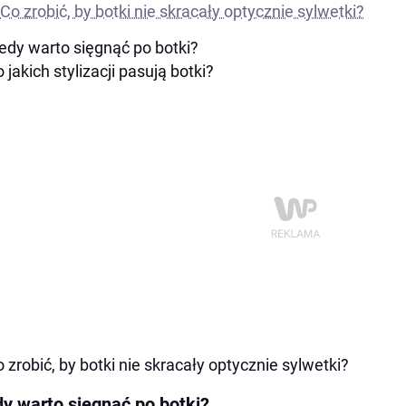
Co zrobić, by botki nie skracały optycznie sylwetki?
iedy warto sięgnąć po botki?
o jakich stylizacji pasują botki?
o zrobić, by botki nie skracały optycznie sylwetki?
dy warto sięgnąć po botki?