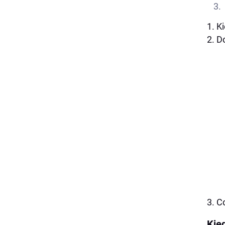
1. K
2. D
3. C
Kie