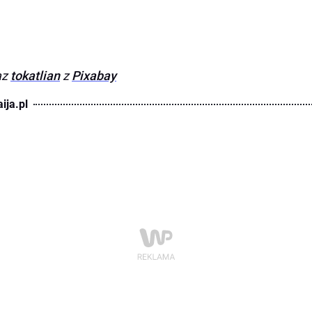
az
tokatlian
z
Pixabay
ija.pl