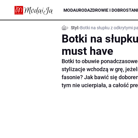
MODA
URODA
ZDROWIE I DOBROSTAN
Styl
Botki na słupku z odkrytymi p
Botki na słupk
must have
Botki to obuwie ponadczasowe 
stylizacje wchodzą w grę, jeże
fasonie? Jak bawić się dobore
tym nie ucierpiała, a całość p