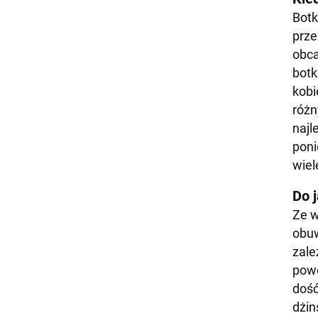
Botk
prze
obca
botk
kobi
różn
naj
poni
wiel
Do j
Ze w
obuw
zale
powo
dość
dżin