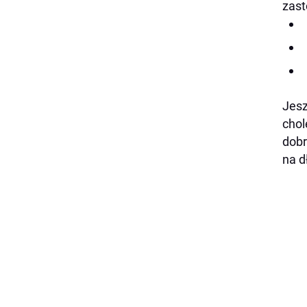
zast
Jesz
chol
dobr
na d