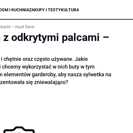
DOM I KUCHNIA
ZAKUPY I TESTY
KULTURA
alcami – must have
u z odkrytymi palcami –
i chętnie oraz często używane. Jakie
li chcemy wykorzystać w nich buty w tym
m elementów garderoby, aby nasza sylwetka na
rezentowała się zniewalająco?