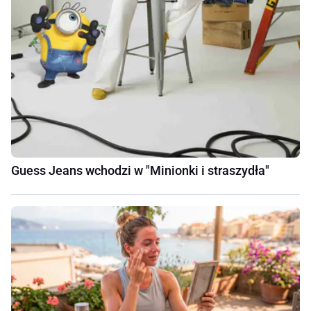
Guess Jeans wchodzi w "Minionki i straszydła"