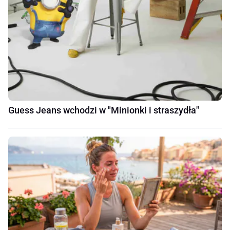
Guess Jeans wchodzi w "Minionki i straszydła"