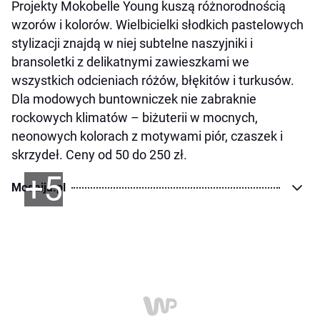
Projekty Mokobelle Young kuszą różnorodnością
wzorów i kolorów. Wielbicielki słodkich pastelowych
stylizacji znajdą w niej subtelne naszyjniki i
bransoletki z delikatnymi zawieszkami we
wszystkich odcieniach różów, błękitów i turkusów.
Dla modowych buntowniczek nie zabraknie
rockowych klimatów – biżuterii w mocnych,
neonowych kolorach z motywami piór, czaszek i
skrzydeł. Ceny od 50 do 250 zł.
+5
Modaija.pl