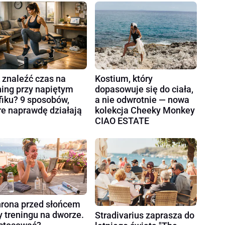
 znaleźć czas na
Kostium, który
ning przy napiętym
dopasowuje się do ciała,
fiku? 9 sposobów,
a nie odwrotnie — nowa
re naprawdę działają
kolekcja Cheeky Monkey
CIAO ESTATE
rona przed słońcem
y treningu na dworze.
Stradivarius zaprasza do