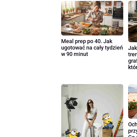
Meal prep po 40. Jak
ugotować na cały tydzień
Jak
w 90 minut
tre
gra
któ
Och
prz