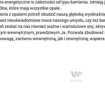
ra energetyczne w zależności od typu kamienia. Istnieją
lne, które mają wszystkie opale.
teria z opalami potrafi obudzić naszą głęboką wyobraźn
ież nieuświadomione moce naszego umysłu, czy też ba
afi zesłać na nas również ważne i wartościowe sny; aktywu
zym wewnętrznym, prawdziwym Ja. Pozwala zbudować i
owagę, zarówno wewnętrzną, jak i zewnętrzną; wspier