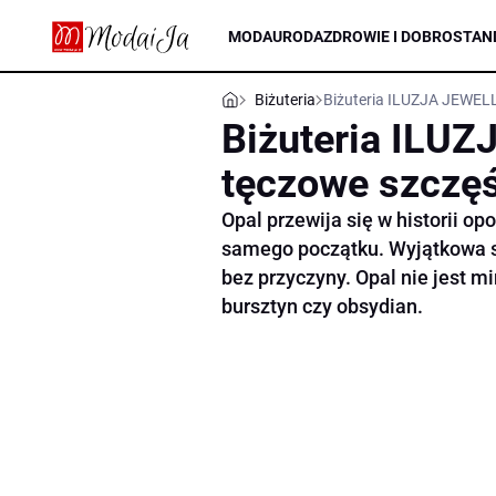
MODA
URODA
ZDROWIE I DOBROSTAN
Biżuteria
Biżuteria ILUZJA JEWELL
Biżuteria ILU
tęczowe szczęś
Opal przewija się w historii 
samego początku. Wyjątkowa sy
bez przyczyny. Opal nie jest mi
bursztyn czy obsydian.