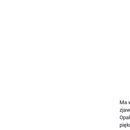
Ma w
zjaw
Opal
pięk