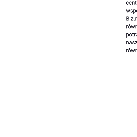
cent
wspó
Biżu
równ
potr
nas
równ