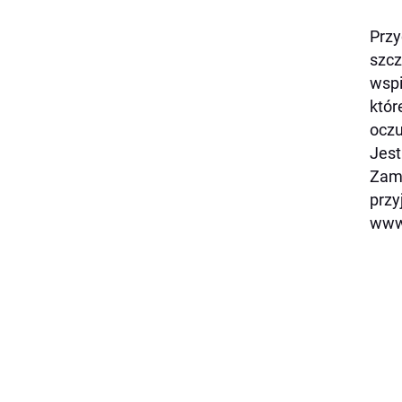
Przy
szcz
wspi
któr
oczu
Jest
Zami
przy
www.