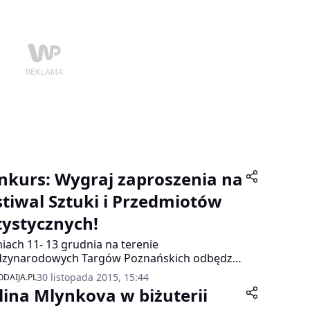
nkurs: Wygraj zaproszenia na
stiwal Sztuki i Przedmiotów
tystycznych!
iach 11- 13 grudnia na terenie
dzynarodowych Targów Poznańskich odbędzie
niezwykle barwne wydarzenie przedświąteczne
30 listopada 2015, 15:44
DAIJA.PL
stiwalu Sztuki i Przedmiotów Artystycznych.
lina Mlynkova w biżuterii