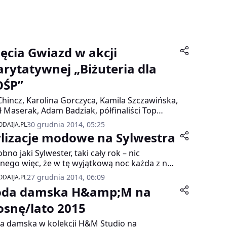
jęcia Gwiazd w akcji
arytatywnej „Biżuteria dla
ŚP”
Chincz, Karolina Gorczyca, Kamila Szczawińska,
ł Maserak, Adam Badziak, półfinaliści Top
l w sesji zdjęciowej akcji charytatywnej
30 grudnia 2014, 05:25
DAIJA.PL
uteria dla WOŚP”.
ylizacje modowe na Sylwestra
bno jaki Sylwester, taki cały rok – nic
nego więc, że w tę wyjątkową noc każda z nas
 olśnić urodą i stylem. W obliczu
27 grudnia 2014, 06:09
DAIJA.PL
orodnych trendów wybór idealnej kreacji nie
da damska H&amp;M na
 prosty. W tym sezonie przy kompletowaniu
rocznego looku obowiązuje jedna zasada –
osnę/lato 2015
stkie chwyty dozwolone. Skóra i elementy
 damska w kolekcji H&M Studio na
llic? Wzór w panterkę i błyszczące rajstopy?