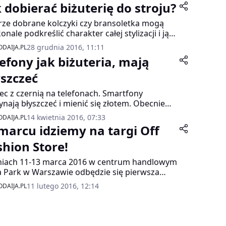
k dobierać biżuterię do stroju?
ze dobrane kolczyki czy bransoletka mogą
onale podkreślić charakter całej stylizacji i ją
ełnić. Wiele kobiet ma jednak problemy z
28 grudnia 2016, 11:11
DAIJA.PL
ciwym zestawianiem dodatków do garderoby
lefony jak biżuteria, mają
okazji. Jakie są więc najważniejsze zasady
erania biżuterii do stroju?
yszczeć
ec z czernią na telefonach. Smartfony
ynają błyszczeć i mienić się złotem. Obecnie
eń złota jest jednym z najmodniejszych i
14 kwietnia 2016, 07:33
DAIJA.PL
hętniej wybieranych kolorów zarówno wśród
marcu idziemy na targi Off
et jak i mężczyzn.
shion Store!
iach 11-13 marca 2016 w centrum handlowym
 Park w Warszawie odbędzie się pierwsza
ja targów niezależnej polskiej mody Off
11 lutego 2016, 12:14
DAIJA.PL
ion Store.