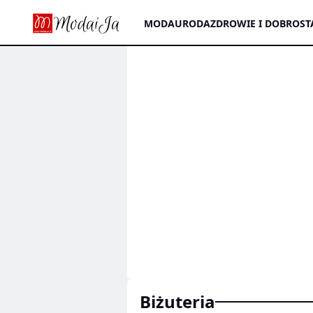
MODA
URODA
ZDROWIE I DOBROST
biżuteria