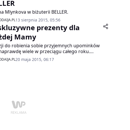
LLER
na Mlynkova w biżuterii BELLER.
13 sierpnia 2015, 05:56
DAIJA.PL
skluzywne prezenty dla
żdej Mamy
ji do robienia sobie przyjemnych upominków
 naprawdę wiele w przeciągu całego roku.
awem, tj. 26 maja zbliża się ważny dla
20 maja 2015, 06:17
DAIJA.PL
stkich „Dzień Matki”. To wyśmienita okazja do
zania naszym mamom, że są dla nas
tkowe i zasługują na coś specjalnego.