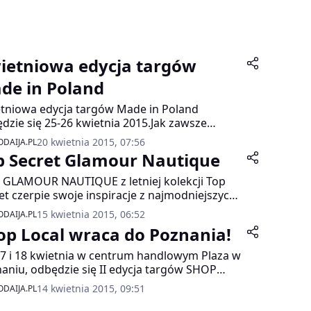
ietniowa edycja targów
de in Poland
tniowa edycja targów Made in Poland
dzie się 25-26 kwietnia 2015.Jak zawsze
ykamy się w Domu Polonii na Krakowskim
20 kwietnia 2015, 07:56
DAIJA.PL
dmieściu 64 w Warszawie.
p Secret Glamour Nautique
a GLAMOUR NAUTIQUE z letniej kolekcji Top
et czerpie swoje inspiracje z najmodniejszych
m sezonie trendów – marynistycznego i
15 kwietnia 2015, 06:52
DAIJA.PL
ystycznego.
op Local wraca do Poznania!
17 i 18 kwietnia w centrum handlowym Plaza w
aniu, odbędzie się II edycja targów SHOP
L!, które po dłuższej przerwie na nowo
14 kwietnia 2015, 09:51
DAIJA.PL
ają do stolicy Wielkopolski. Wydarzenie stanie