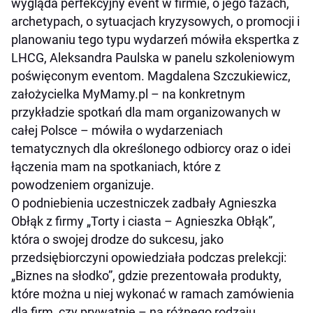
wygląda perfekcyjny event w firmie, o jego fazach,
archetypach, o sytuacjach kryzysowych, o promocji i
planowaniu tego typu wydarzeń mówiła ekspertka z
LHCG, Aleksandra Paulska w panelu szkoleniowym
poświęconym eventom. Magdalena Szczukiewicz,
założycielka MyMamy.pl – na konkretnym
przykładzie spotkań dla mam organizowanych w
całej Polsce – mówiła o wydarzeniach
tematycznych dla określonego odbiorcy oraz o idei
łączenia mam na spotkaniach, które z
powodzeniem organizuje.
O podniebienia uczestniczek zadbały Agnieszka
Obłąk z firmy „Torty i ciasta – Agnieszka Obłąk”,
która o swojej drodze do sukcesu, jako
przedsiębiorczyni opowiedziała podczas prelekcji:
„Biznes na słodko”, gdzie prezentowała produkty,
które można u niej wykonać w ramach zamówienia
dla firm, czy prywatnie – na różnego rodzaju