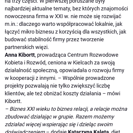
na trzy części. W pierwszej poruszane były
najbardziej aktualne tematy, bez których znajomości
nowoczesna firma w XXI w. nie może się rozwijać
m.in.: dlaczego warto współpracować lokalnie, jak
łączyć mikro biznesu z korzyścią dla wszystkich, jak
budować stabilność firmy przez tworzenie
partnerskich więzi.
Anna Kibortt
, prowadząca Centrum Rozwodowe
Kobieta i Rozwód, ceniona w Kielcach za swoją
działalność społeczną, opowiadała o rozwoju firmy
w kooperacji z innymi. – Wspólnie prowadzone
projekty pozwalają nie tylko zwiększyć liczbę
klientów, ale też obniżać koszty działania – mówi
Kibortt.
– Biznes XXI wieku to biznes relacji, a relacje można
zbudować działając w grupie. Razem możemy
zdziałać więcej wspierając się i dzieląc swoim
doświadczeniem
– dodaje
Katarzyna Kaleta
, diet