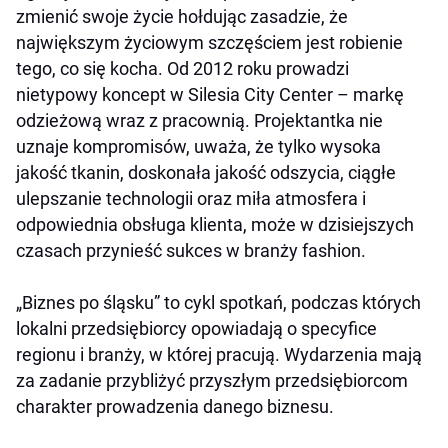
zmienić swoje życie hołdując zasadzie, że
największym życiowym szczęściem jest robienie
tego, co się kocha. Od 2012 roku prowadzi
nietypowy koncept w Silesia City Center –
mark
ę
odzieżową wraz z pracownią. Projektantka nie
uznaje kompromis
ó
w, uważa, że tylko wysoka
jakość tkanin, doskonała jakość odszycia, ciągłe
ulepszanie technologii oraz miła atmosfera i
odpowiednia obsługa klienta, może w dzisiejszych
czasach przynieść sukces w branż
y fashion.
„Biznes po śląsku” to cykl spotkań, podczas kt
ó
rych
lokalni przedsiębiorcy opowiadają o specyfice
regionu i branży, w kt
ó
rej pracują. Wydarzenia mają
za zadanie przybliżyć przyszłym przedsiębiorcom
charakter prowadzenia danego biznesu.