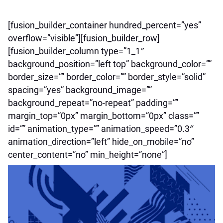
[fusion_builder_container hundred_percent=”yes”
overflow=”visible”][fusion_builder_row]
[fusion_builder_column type=”1_1″
background_position=”left top” background_color=””
border_size=”” border_color=”” border_style=”solid”
spacing=”yes” background_image=””
background_repeat=”no-repeat” padding=””
margin_top=”0px” margin_bottom=”0px” class=””
id=”” animation_type=”” animation_speed=”0.3″
animation_direction=”left” hide_on_mobile=”no”
center_content=”no” min_height=”none”]