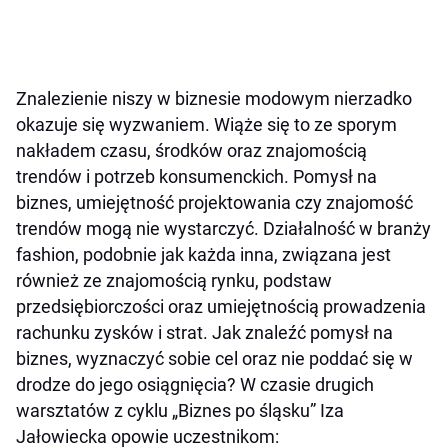
Znalezienie niszy w biznesie modowym nierzadko
okazuje się wyzwaniem. Wiąże się to ze sporym
nakładem czasu, środk
ó
w oraz znajomością
trend
ó
w i potrzeb konsumenckich. Pomysł na
biznes, umiejętność projektowania czy znajomość
trend
ó
w mogą nie wystarczyć. Działalność w branży
fashion, podobnie jak każda inna, związana jest
r
ó
wnież ze znajomością rynku, podstaw
przedsiębiorczości oraz umiejętnością prowadzenia
rachunku zysk
ó
w i strat. Jak znaleźć pomysł na
biznes, wyznaczyć sobie cel oraz nie poddać się w
drodze do jego osią
gni
ęcia? W czasie drugich
warsztat
ó
w z cyklu „Biznes po śląsku” Iza
Jałowiecka opowie uczestnikom: