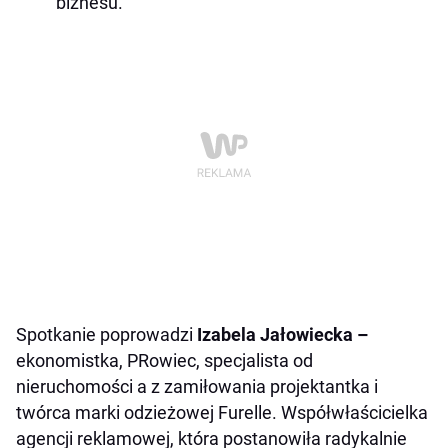
biznesu.
Spotkanie poprowadzi
Izabela Jałowiecka –
ekonomistka, PRowiec, specjalista od
nieruchomości a z zamiłowania projektantka i
tw
ó
rca marki odzieżowej Furelle. Współ
w
łaścicielka
agencji reklamowej, kt
ó
ra postanowiła radykalnie