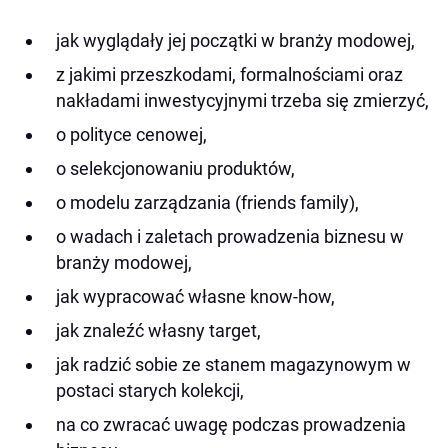
jak wyglądały jej początki w branży modowej,
z jakimi przeszkodami, formalnościami oraz
nakładami inwestycyjnymi trzeba się zmierzyć,
o polityce cenowej,
o selekcjonowaniu produkt
ó
w,
o modelu zarządzania (friends family),
o wadach i zaletach prowadzenia biznesu w
branży modowej,
jak wypracować
w
ł
asne know-how,
jak znaleźć
w
ł
asny target,
jak radzić sobie ze stanem magazynowym w
postaci starych kolekcji,
na co zwracać uwagę podczas prowadzenia