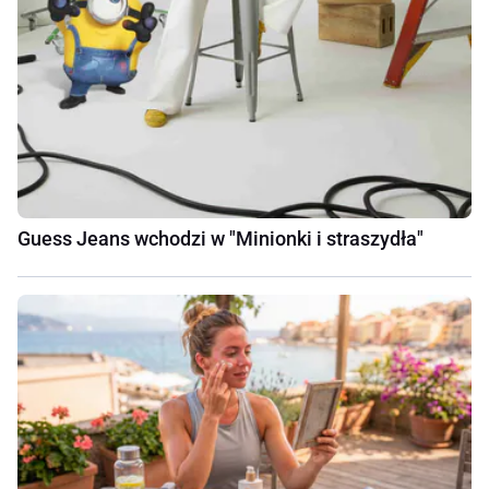
Guess Jeans wchodzi w "Minionki i straszydła"